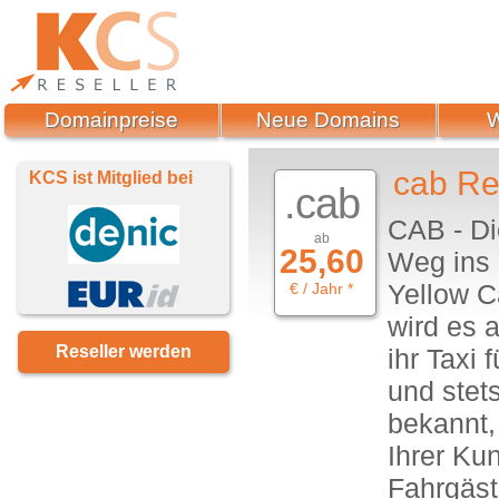
Domainpreise
Neue Domains
cab Re
KCS ist Mitglied bei
.cab
CAB - Di
ab
25,60
Weg ins 
Yellow Ca
€ / Jahr *
wird es 
Reseller werden
ihr Taxi 
und stets
bekannt,
Ihrer Ku
Fahrgäst