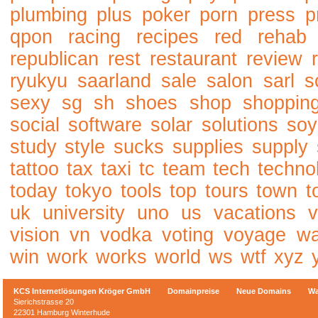
plumbing
plus
poker
porn
press
p
qpon
racing
recipes
red
rehab
republican
rest
restaurant
review
ryukyu
saarland
sale
salon
sarl
s
sexy
sg
sh
shoes
shop
shoppin
social
software
solar
solutions
soy
study
style
sucks
supplies
supply
tattoo
tax
taxi
tc
team
tech
techno
today
tokyo
tools
top
tours
town
t
uk
university
uno
us
vacations
v
vision
vn
vodka
voting
voyage
w
win
work
works
world
ws
wtf
xyz
KCS Internetlösungen Kröger GmbH
Domainpreise
Neue Domains
Wa
Sierichstrasse 20
22301 Hamburg Winterhude