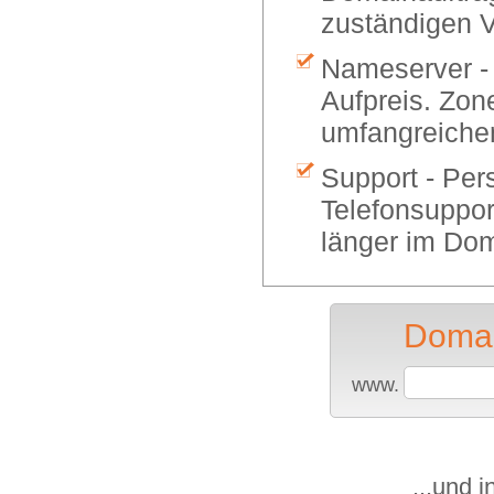
zuständigen V
Nameserver -
Aufpreis. Zon
umfangreiche
Support - Per
Telefonsuppor
länger im Dom
Domai
www.
...und 