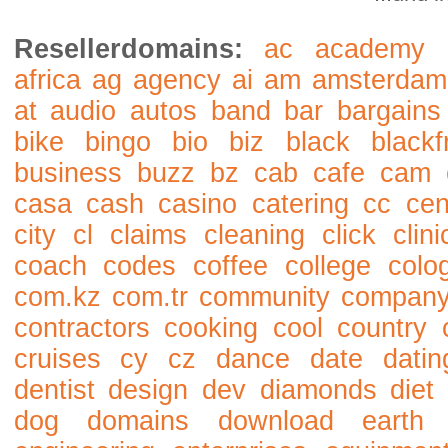
Resellerdomains:
ac
academy
africa
ag
agency
ai
am
amsterdam
at
audio
autos
band
bar
bargains
bike
bingo
bio
biz
black
blackf
business
buzz
bz
cab
cafe
cam
casa
cash
casino
catering
cc
cen
city
cl
claims
cleaning
click
clini
coach
codes
coffee
college
colo
com.kz
com.tr
community
compan
contractors
cooking
cool
country
cruises
cy
cz
dance
date
datin
dentist
design
dev
diamonds
diet
dog
domains
download
earth