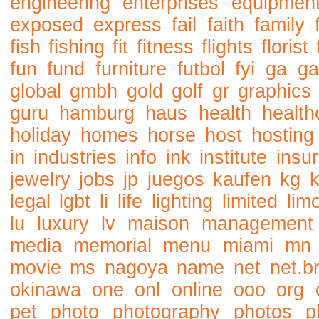
engineering
enterprises
equipmen
exposed
express
fail
faith
family
fish
fishing
fit
fitness
flights
florist
fun
fund
furniture
futbol
fyi
ga
ga
global
gmbh
gold
golf
gr
graphics
guru
hamburg
haus
health
health
holiday
homes
horse
host
hosting
in
industries
info
ink
institute
insu
jewelry
jobs
jp
juegos
kaufen
kg
legal
lgbt
li
life
lighting
limited
lim
lu
luxury
lv
maison
management
media
memorial
menu
miami
mn
movie
ms
nagoya
name
net
net.b
okinawa
one
onl
online
ooo
org
pet
photo
photography
photos
p