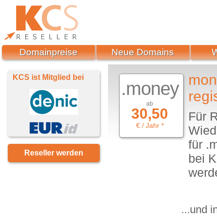
Domainpreise
Neue Domains
mone
KCS ist Mitglied bei
.money
regi
ab
30,50
Für R
€ / Jahr *
Wiede
für 
Reseller werden
bei K
werd
...und 