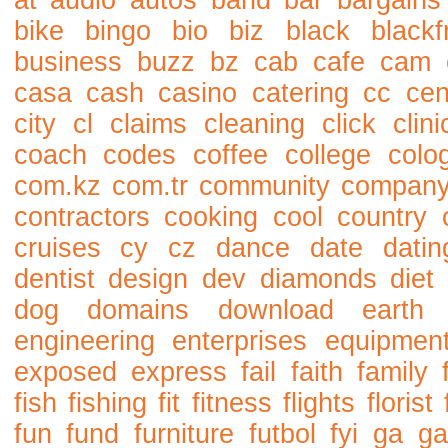
at
audio
autos
band
bar
bargains
bike
bingo
bio
biz
black
blackf
business
buzz
bz
cab
cafe
cam
casa
cash
casino
catering
cc
cen
city
cl
claims
cleaning
click
clini
coach
codes
coffee
college
colo
com.kz
com.tr
community
compan
contractors
cooking
cool
country
cruises
cy
cz
dance
date
datin
dentist
design
dev
diamonds
diet
dog
domains
download
earth
engineering
enterprises
equipmen
exposed
express
fail
faith
family
fish
fishing
fit
fitness
flights
florist
fun
fund
furniture
futbol
fyi
ga
ga