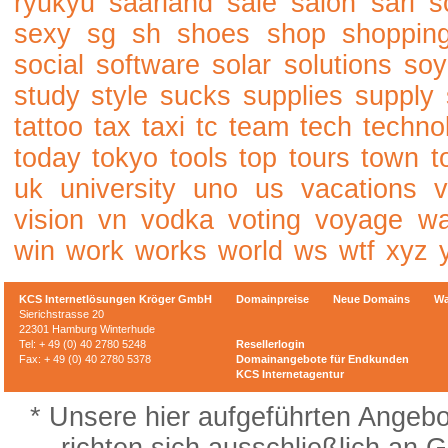
ryukyu
saarland
sale
salon
sarl
s
sexy
sg
sh
shoes
shop
shoppin
social
software
solar
solutions
soy
study
style
sucks
supplies
supply
tattoo
tax
taxi
tc
team
tech
techno
today
tokyo
tools
top
tours
town
t
uk
university
uno
us
vacations
v
vision
vn
vodka
voting
voyage
w
win
work
works
world
ws
wtf
xyz
KCS Internetlösungen Kröger GmbH
Domainpreise
Neue Domains
Wa
Sierichstrasse 20
22301 Hamburg Winterhude
Tel: + 49 (0) 40 2780 5248
Resellerlogin
Fax: + 49 (0) 40 2780 5378
Domainangebote für Endkunden
KCS Internetagentur
* Unsere hier aufgeführten Angeb