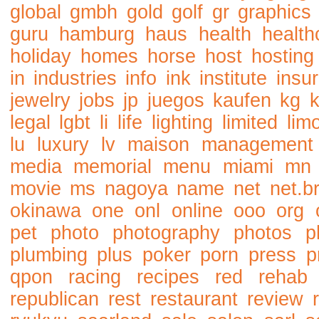
global
gmbh
gold
golf
gr
graphics
guru
hamburg
haus
health
health
holiday
homes
horse
host
hosting
in
industries
info
ink
institute
insu
jewelry
jobs
jp
juegos
kaufen
kg
legal
lgbt
li
life
lighting
limited
lim
lu
luxury
lv
maison
management
media
memorial
menu
miami
mn
movie
ms
nagoya
name
net
net.b
okinawa
one
onl
online
ooo
org
pet
photo
photography
photos
p
plumbing
plus
poker
porn
press
p
qpon
racing
recipes
red
rehab
republican
rest
restaurant
review