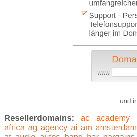
umfangreiche
Support - Per
Telefonsuppor
länger im Dom
Domai
www.
...und 
Resellerdomains:
ac
academy
africa
ag
agency
ai
am
amsterdam