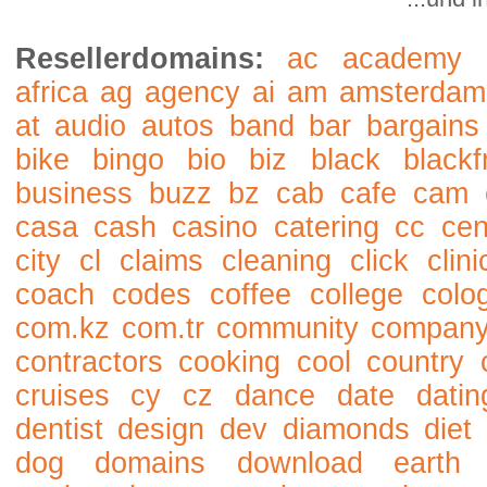
Resellerdomains:
ac
academy
africa
ag
agency
ai
am
amsterdam
at
audio
autos
band
bar
bargains
bike
bingo
bio
biz
black
blackf
business
buzz
bz
cab
cafe
cam
casa
cash
casino
catering
cc
cen
city
cl
claims
cleaning
click
clini
coach
codes
coffee
college
colo
com.kz
com.tr
community
compan
contractors
cooking
cool
country
cruises
cy
cz
dance
date
datin
dentist
design
dev
diamonds
diet
dog
domains
download
earth