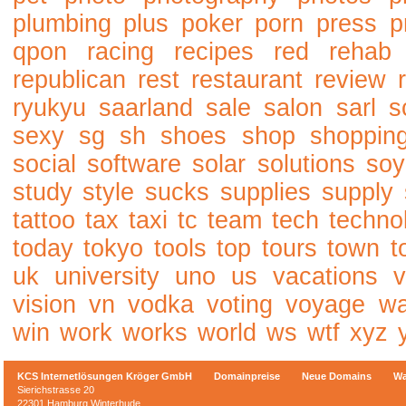
plumbing
plus
poker
porn
press
p
qpon
racing
recipes
red
rehab
republican
rest
restaurant
review
ryukyu
saarland
sale
salon
sarl
s
sexy
sg
sh
shoes
shop
shoppin
social
software
solar
solutions
soy
study
style
sucks
supplies
supply
tattoo
tax
taxi
tc
team
tech
techno
today
tokyo
tools
top
tours
town
t
uk
university
uno
us
vacations
v
vision
vn
vodka
voting
voyage
w
win
work
works
world
ws
wtf
xyz
KCS Internetlösungen Kröger GmbH
Domainpreise
Neue Domains
Wa
Sierichstrasse 20
22301 Hamburg Winterhude