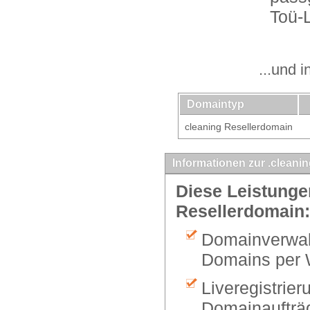
Toü-
...und 
Domaintyp
cleaning Resellerdomain
Informationen zur .cleani
Diese Leistungen
Resellerdomain:
Domainverwalt
Domains per 
Liveregistrier
Domainaufträg