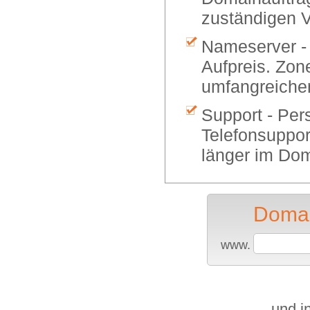
zuständigen V
Nameserver -
Aufpreis. Zon
umfangreiche
Support - Per
Telefonsuppor
länger im Dom
Domai
www.
...und 