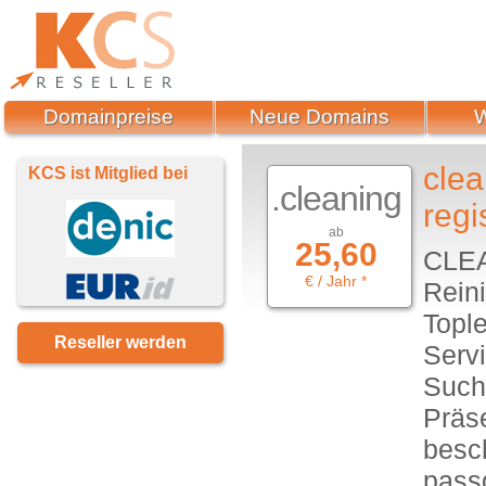
Domainpreise
Neue Domains
clea
KCS ist Mitglied bei
.cleaning
regi
ab
25,60
CLEA
€ / Jahr *
Rein
Tople
Reseller werden
Servi
Such
Präse
besc
passg