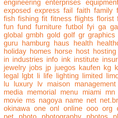
engineering
enterprises
equipmen
exposed
express
fail
faith
family
fish
fishing
fit
fitness
flights
florist
fun
fund
furniture
futbol
fyi
ga
ga
global
gmbh
gold
golf
gr
graphics
guru
hamburg
haus
health
health
holiday
homes
horse
host
hosting
in
industries
info
ink
institute
insu
jewelry
jobs
jp
juegos
kaufen
kg
legal
lgbt
li
life
lighting
limited
lim
lu
luxury
lv
maison
management
media
memorial
menu
miami
mn
movie
ms
nagoya
name
net
net.b
okinawa
one
onl
online
ooo
org
pet
photo
photography
photos
p