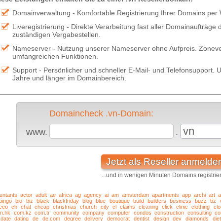
Domainverwaltung - Komfortable Registrierung Ihrer Domains per
Liveregistrierung - Direkte Verarbeitung fast aller Domainaufträge
zuständigen Vergabestellen.
Nameserver - Nutzung unserer Nameserver ohne Aufpreis. Zonever
umfangreichen Funktionen.
Support - Persönlicher und schneller E-Mail- und Telefonsupport. U
Jahre und länger im Domainbereich.
Domaincheck .vn-Domain:
vn
www.
.
Jetzt als Reseller anmelde
...und in wenigen Minuten Domains registrie
untants
actor
adult
ae
africa
ag
agency
ai
am
amsterdam
apartments
app
archi
art
a
bingo
bio
biz
black
blackfriday
blog
blue
boutique
build
builders
business
buzz
bz
ceo
ch
chat
cheap
christmas
church
city
cl
claims
cleaning
click
clinic
clothing
cl
m.hk
com.kz
com.tr
community
company
computer
condos
construction
consulting
co
date
dating
de
de.com
degree
delivery
democrat
dentist
design
dev
diamonds
diet