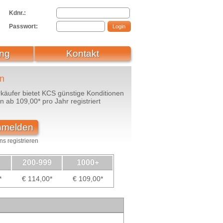
Kdnr.:
Passwort:
ng
Kontakt
en
käufer bietet KCS günstige Konditionen
ab 109,00* pro Jahr registriert
anmelden
s registrieren
200-999
1000+
*
€ 114,00*
€ 109,00*