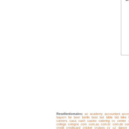
Resellerdomains:
ac
academy
accountant
acco
bayern
be
beer
berlin
best
bet
bible
bid
bike
careers
casa
cash
casino
catering
cc
center
college
cologne
com
com.au
com.br
com.de
co
credit
creditcard
cricket
cruises
cy
cz
dance