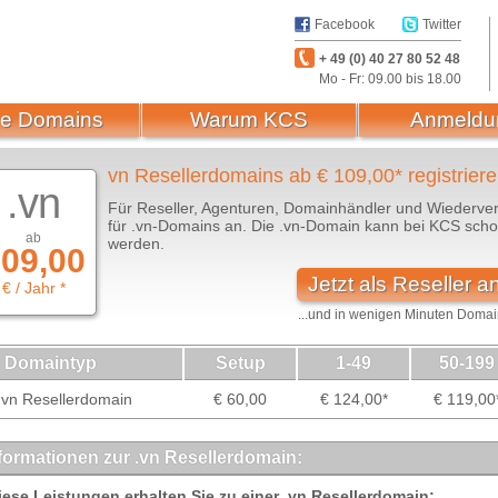
Facebook
Twitter
+ 49 (0) 40 27 80 52 48
Mo - Fr: 09.00 bis 18.00
e Domains
Warum KCS
Anmeldu
vn Resellerdomains ab € 109,00* registrier
.vn
Für Reseller, Agenturen, Domainhändler und Wiederver
für .vn-Domains an. Die .vn-Domain kann bei KCS schon 
ab
werden.
09,00
Jetzt als Reseller 
€ / Jahr *
...und in wenigen Minuten Domain
Domaintyp
Setup
1-49
50-199
vn Resellerdomain
€ 60,00
€ 124,00*
€ 119,00
formationen zur .vn Resellerdomain:
iese Leistungen erhalten Sie zu einer .vn Resellerdomain: