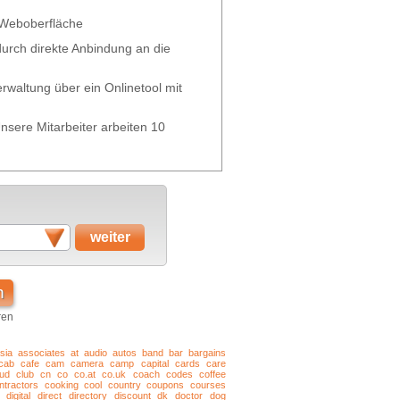
 Weboberfläche
 durch direkte Anbindung an die
waltung über ein Onlinetool mit
nsere Mitarbeiter arbeiten 10
n
ren
sia
associates
at
audio
autos
band
bar
bargains
cab
cafe
cam
camera
camp
capital
cards
care
oud
club
cn
co
co.at
co.uk
coach
codes
coffee
ntractors
cooking
cool
country
coupons
courses
digital
direct
directory
discount
dk
doctor
dog