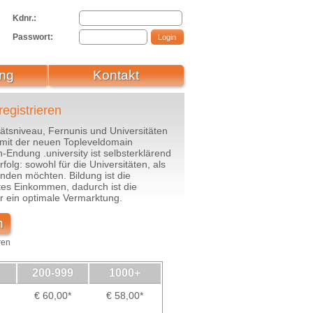
Kdnr.:
Passwort:
ng
Kontakt
egistrieren
ätsniveau, Fernunis und Universitäten
mit der neuen Topleveldomain
-Endung .university ist selbsterklärend
folg: sowohl für die Universitäten, als
finden möchten. Bildung ist die
rtes Einkommen, dadurch ist die
r ein optimale Vermarktung.
n
ren
200-999
1000+
€ 60,00*
€ 58,00*