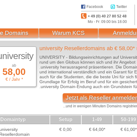
Facebook
Twitter
+ 49 (0) 40 27 80 52 48
Mo - Fr: 09.00 bis 18.00
e Domains
Warum KCS
Anmeldu
university Resellerdomains ab € 58,00* r
university
UNIVERSITY - Bildungseinrichtungen auf Universit
rund um den Globus können sich und ihr Angebot 
ab
.university herausragend präsentieren. Die Domain
58,00
und international verständlich und ein Garant für Er
auch für die Studenten, die die beste Uni für sich 
€ / Jahr *
Grundlage für Erfolg im Beruf und für ein gesiche
.university Domain-Endung auch ein Grundstein fü
Jetzt als Reseller anmelde
...und in wenigen Minuten Domains registrie
Domaintyp
Setup
1-49
50-199
university
€ 0,00
€ 64,00*
€ 61,00*
Resellerdomain