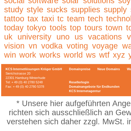
social
software
solar
solutions
soy
study
style
sucks
supplies
supply
tattoo
tax
taxi
tc
team
tech
techno
today
tokyo
tools
top
tours
town
t
uk
university
uno
us
vacations
v
vision
vn
vodka
voting
voyage
w
win
work
works
world
ws
wtf
xyz
KCS Internetlösungen Kröger GmbH
Domainpreise
Neue Domains
Wa
Sierichstrasse 20
22301 Hamburg Winterhude
Tel: + 49 (0) 40 2780 5248
Resellerlogin
Fax: + 49 (0) 40 2780 5378
Domainangebote für Endkunden
KCS Internetagentur
* Unsere hier aufgeführten Ange
richten sich ausschließlich an Gew
verstehen sich daher zzgl. MwSt. 