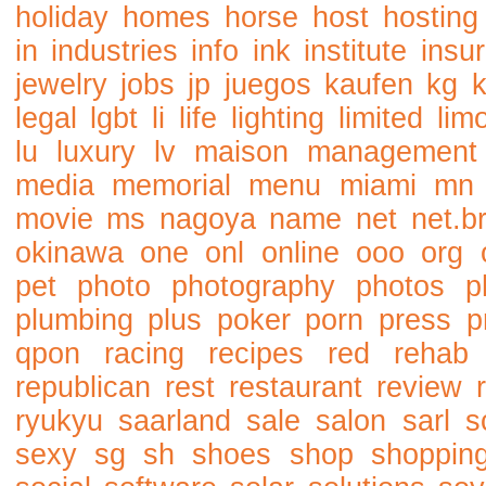
holiday
homes
horse
host
hosting
in
industries
info
ink
institute
insu
jewelry
jobs
jp
juegos
kaufen
kg
legal
lgbt
li
life
lighting
limited
lim
lu
luxury
lv
maison
management
media
memorial
menu
miami
mn
movie
ms
nagoya
name
net
net.b
okinawa
one
onl
online
ooo
org
pet
photo
photography
photos
p
plumbing
plus
poker
porn
press
p
qpon
racing
recipes
red
rehab
republican
rest
restaurant
review
ryukyu
saarland
sale
salon
sarl
s
sexy
sg
sh
shoes
shop
shoppin