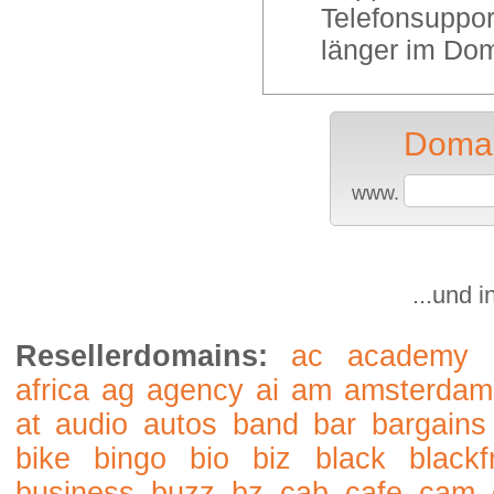
Telefonsuppor
länger im Dom
Domai
www.
...und 
Resellerdomains:
ac
academy
africa
ag
agency
ai
am
amsterdam
at
audio
autos
band
bar
bargains
bike
bingo
bio
biz
black
blackf
business
buzz
bz
cab
cafe
cam