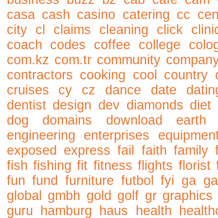
casa
cash
casino
catering
cc
cen
city
cl
claims
cleaning
click
clini
coach
codes
coffee
college
colo
com.kz
com.tr
community
compan
contractors
cooking
cool
country
cruises
cy
cz
dance
date
datin
dentist
design
dev
diamonds
diet
dog
domains
download
earth
engineering
enterprises
equipmen
exposed
express
fail
faith
family
fish
fishing
fit
fitness
flights
florist
fun
fund
furniture
futbol
fyi
ga
ga
global
gmbh
gold
golf
gr
graphics
guru
hamburg
haus
health
health