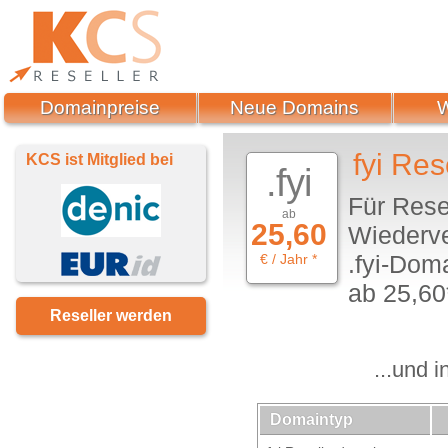
Domainpreise
Neue Domains
fyi Res
KCS ist Mitglied bei
.fyi
Für Rese
ab
25,60
Wiederve
.fyi-Dom
€ / Jahr *
ab 25,60*
Reseller werden
...und 
Domaintyp