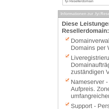
fyi Resellerdomain
Informationen zur .fyi Res
Diese Leistungen
Resellerdomain:
Domainverwalt
Domains per 
Liveregistrier
Domainaufträg
zuständigen V
Nameserver -
Aufpreis. Zon
umfangreiche
Support - Per