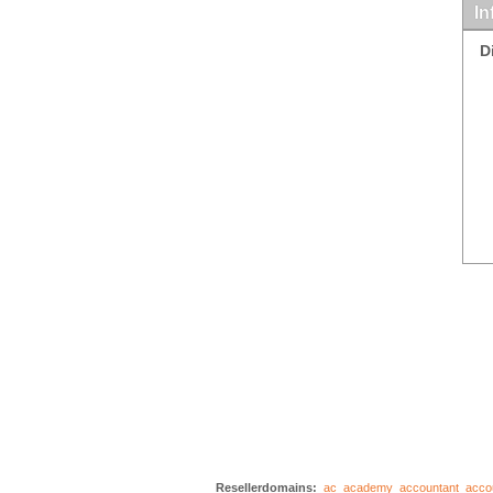
In
D
Resellerdomains:
ac
academy
accountant
acco