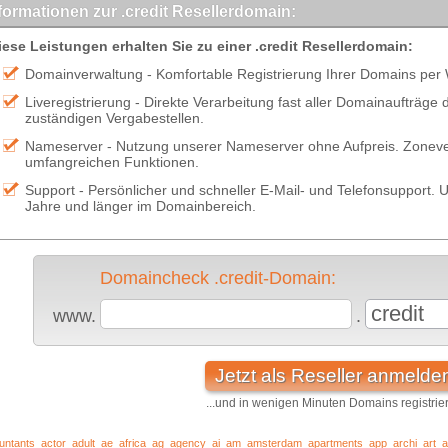
formationen zur .credit Resellerdomain:
iese Leistungen erhalten Sie zu einer .credit Resellerdomain:
Domainverwaltung - Komfortable Registrierung Ihrer Domains per
Liveregistrierung - Direkte Verarbeitung fast aller Domainaufträge
zuständigen Vergabestellen.
Nameserver - Nutzung unserer Nameserver ohne Aufpreis. Zonever
umfangreichen Funktionen.
Support - Persönlicher und schneller E-Mail- und Telefonsupport. U
Jahre und länger im Domainbereich.
Domaincheck .credit-Domain:
credit
www.
.
Jetzt als Reseller anmelde
...und in wenigen Minuten Domains registrie
untants
actor
adult
ae
africa
ag
agency
ai
am
amsterdam
apartments
app
archi
art
a