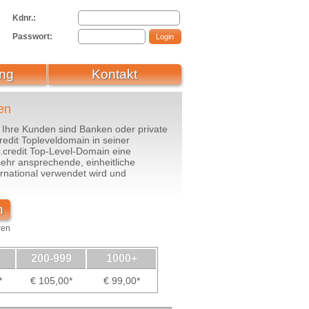
Kdnr.:
Passwort:
ng
Kontakt
en
 Ihre Kunden sind Banken oder private
credit Topleveldomain in seiner
 .credit Top-Level-Domain eine
hr ansprechende, einheitliche
ernational verwendet wird und
n
ren
200-999
1000+
*
€ 105,00*
€ 99,00*