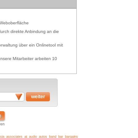
 Weboberfläche
 durch direkte Anbindung an die
waltung über ein Onlinetool mit
nsere Mitarbeiter arbeiten 10
n
ren
sia
associates
at
audio
autos
band
bar
bargains