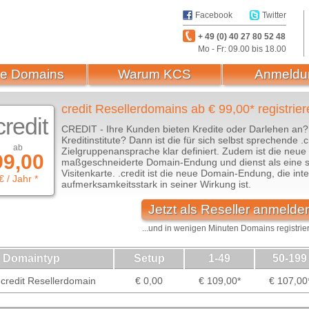
Facebook
Twitter
+ 49 (0) 40 27 80 52 48
Mo - Fr: 09.00 bis 18.00
e Domains
Warum KCS
Anmeldu
credit Resellerdomains ab € 99,00* registrier
credit
CREDIT - Ihre Kunden bieten Kredite oder Darlehen an?
Kreditinstitute? Dann ist die für sich selbst sprechende .
ab
Zielgruppenansprache klar definiert. Zudem ist die neue
99,00
maßgeschneiderte Domain-Endung und dienst als eine se
Visitenkarte. .credit ist die neue Domain-Endung, die int
€ / Jahr *
aufmerksamkeitsstark in seiner Wirkung ist.
Jetzt als Reseller anmelde
...und in wenigen Minuten Domains registrie
Domaintyp
Setup
1-49
50-199
credit Resellerdomain
€ 0,00
€ 109,00*
€ 107,00