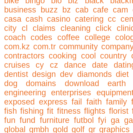
bike
bingo
bio
biz
black
blackf
business
buzz
bz
cab
cafe
cam
casa
cash
casino
catering
cc
cen
city
cl
claims
cleaning
click
clini
coach
codes
coffee
college
colo
com.kz
com.tr
community
compan
contractors
cooking
cool
country
cruises
cy
cz
dance
date
datin
dentist
design
dev
diamonds
diet
dog
domains
download
earth
engineering
enterprises
equipmen
exposed
express
fail
faith
family
fish
fishing
fit
fitness
flights
florist
fun
fund
furniture
futbol
fyi
ga
ga
global
gmbh
gold
golf
gr
graphics