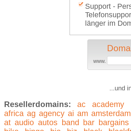
Support - Per
Telefonsuppor
länger im Dom
Domai
www.
...und 
Resellerdomains:
ac
academy
africa
ag
agency
ai
am
amsterdam
at
audio
autos
band
bar
bargains