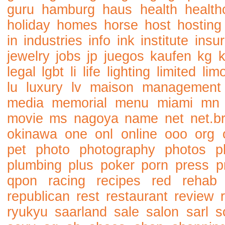
guru
hamburg
haus
health
health
holiday
homes
horse
host
hosting
in
industries
info
ink
institute
insu
jewelry
jobs
jp
juegos
kaufen
kg
legal
lgbt
li
life
lighting
limited
lim
lu
luxury
lv
maison
management
media
memorial
menu
miami
mn
movie
ms
nagoya
name
net
net.b
okinawa
one
onl
online
ooo
org
pet
photo
photography
photos
p
plumbing
plus
poker
porn
press
p
qpon
racing
recipes
red
rehab
republican
rest
restaurant
review
ryukyu
saarland
sale
salon
sarl
s