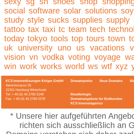
sexy
sg
sh
shoes
shop
shoppin
social
software
solar
solutions
soy
study
style
sucks
supplies
supply
tattoo
tax
taxi
tc
team
tech
techno
today
tokyo
tools
top
tours
town
t
uk
university
uno
us
vacations
v
vision
vn
vodka
voting
voyage
w
win
work
works
world
ws
wtf
xyz
KCS Internetlösungen Kröger GmbH
Domainpreise
Neue Domains
Wa
Sierichstrasse 20
22301 Hamburg Winterhude
Tel: + 49 (0) 40 2780 5248
Resellerlogin
Fax: + 49 (0) 40 2780 5378
Domainangebote für Endkunden
KCS Internetagentur
* Unsere hier aufgeführten Angeb
richten sich ausschließlich an 