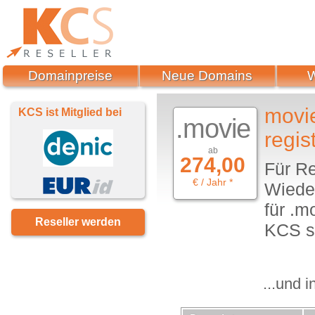
Domainpreise
Neue Domains
movi
KCS ist Mitglied bei
.movie
regis
ab
274,00
Für Re
€ / Jahr *
Wieder
für .m
Reseller werden
KCS sc
...und 