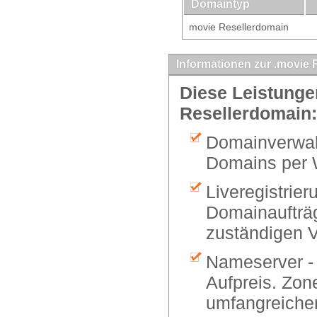
Domaintyp
movie Resellerdomain
Informationen zur .movie 
Diese Leistungen
Resellerdomain:
Domainverwalt
Domains per 
Liveregistrier
Domainaufträg
zuständigen V
Nameserver -
Aufpreis. Zon
umfangreiche