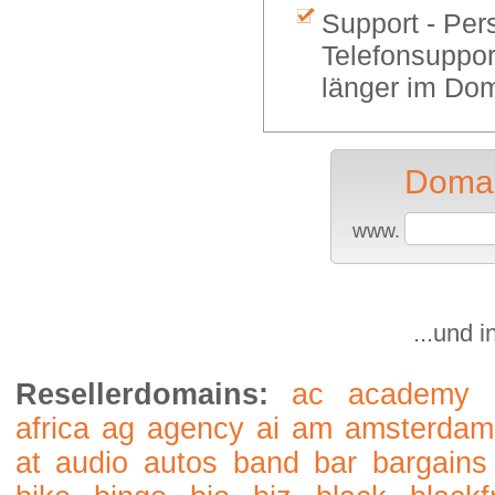
Support - Per
Telefonsuppor
länger im Dom
Domai
www.
...und 
Resellerdomains:
ac
academy
africa
ag
agency
ai
am
amsterdam
at
audio
autos
band
bar
bargains