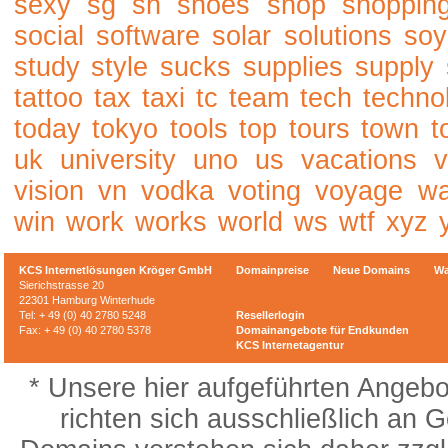
sexy
sg
sh
shoes
shop
shoppin
social
software
solar
solutions
soy
study
style
sucks
supplies
supply
tattoo
tax
taxi
tc
team
tech
techno
today
tokyo
tools
top
tours
town
t
uk
university
uno
us
vacations
v
vision
vn
vodka
voting
voyage
w
win
work
works
world
ws
wtf
xyz
KCS Internetlösungen Kröger GmbH
Domainpreise
Neue Domains
Wa
Sierichstrasse 20
22301 Hamburg Winterhude
Tel: + 49 (0) 40 2780 5248
Resellerlogin
Fax: + 49 (0) 40 2780 5378
Domainangebote für Endkunden
KCS Internetagentur
* Unsere hier aufgeführten Angebo
richten sich ausschließlich an G