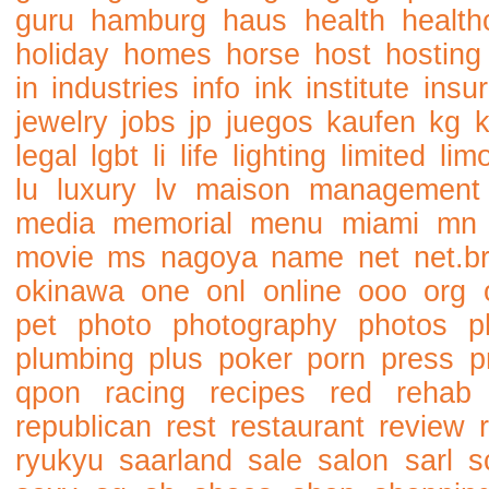
guru
hamburg
haus
health
health
holiday
homes
horse
host
hosting
in
industries
info
ink
institute
insu
jewelry
jobs
jp
juegos
kaufen
kg
legal
lgbt
li
life
lighting
limited
lim
lu
luxury
lv
maison
management
media
memorial
menu
miami
mn
movie
ms
nagoya
name
net
net.b
okinawa
one
onl
online
ooo
org
pet
photo
photography
photos
p
plumbing
plus
poker
porn
press
p
qpon
racing
recipes
red
rehab
republican
rest
restaurant
review
ryukyu
saarland
sale
salon
sarl
s