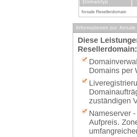
Domaintyp
forsale Resellerdomain
Informationen zur .forsale
Diese Leistungen
Resellerdomain:
Domainverwalt
Domains per 
Liveregistrier
Domainaufträg
zuständigen V
Nameserver -
Aufpreis. Zon
umfangreiche