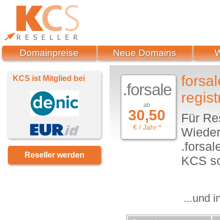
Domainpreise
Neue Domains
forsa
KCS ist Mitglied bei
.forsale
regist
ab
30,50
Für Re
€ / Jahr *
Wieder
.forsa
Reseller werden
KCS sc
...und 