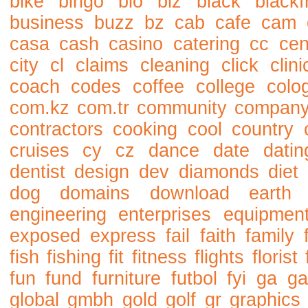
bike
bingo
bio
biz
black
blackf
business
buzz
bz
cab
cafe
cam
casa
cash
casino
catering
cc
cen
city
cl
claims
cleaning
click
clini
coach
codes
coffee
college
colo
com.kz
com.tr
community
compan
contractors
cooking
cool
country
cruises
cy
cz
dance
date
datin
dentist
design
dev
diamonds
diet
dog
domains
download
earth
engineering
enterprises
equipmen
exposed
express
fail
faith
family
fish
fishing
fit
fitness
flights
florist
fun
fund
furniture
futbol
fyi
ga
ga
global
gmbh
gold
golf
gr
graphics