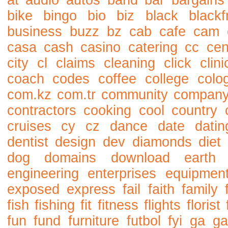
at
audio
autos
band
bar
bargains
bike
bingo
bio
biz
black
blackf
business
buzz
bz
cab
cafe
cam
casa
cash
casino
catering
cc
cen
city
cl
claims
cleaning
click
clini
coach
codes
coffee
college
colo
com.kz
com.tr
community
compan
contractors
cooking
cool
country
cruises
cy
cz
dance
date
datin
dentist
design
dev
diamonds
diet
dog
domains
download
earth
engineering
enterprises
equipmen
exposed
express
fail
faith
family
fish
fishing
fit
fitness
flights
florist
fun
fund
furniture
futbol
fyi
ga
ga