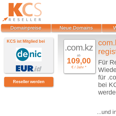
Domainpreise
Neue Domains
com.
KCS ist Mitglied bei
.com.kz
regis
ab
109,00
Für R
€ / Jahr *
Wiede
für .
Reseller werden
bei KC
werde
...und 