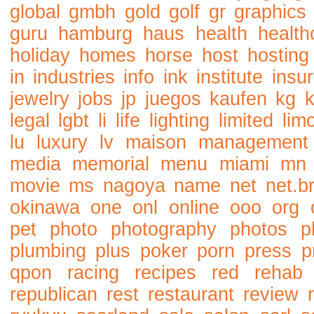
global
gmbh
gold
golf
gr
graphics
guru
hamburg
haus
health
health
holiday
homes
horse
host
hosting
in
industries
info
ink
institute
insu
jewelry
jobs
jp
juegos
kaufen
kg
legal
lgbt
li
life
lighting
limited
lim
lu
luxury
lv
maison
management
media
memorial
menu
miami
mn
movie
ms
nagoya
name
net
net.b
okinawa
one
onl
online
ooo
org
pet
photo
photography
photos
p
plumbing
plus
poker
porn
press
p
qpon
racing
recipes
red
rehab
republican
rest
restaurant
review