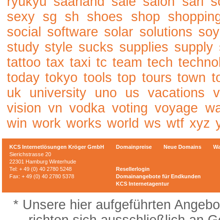
ryukyu
saarland
sale
salon
sarl
s
sexy
sg
sh
shoes
shop
shoppin
social
software
solar
solutions
soy
study
style
sucks
supplies
supply
tattoo
tax
taxi
tc
team
tech
techno
today
tokyo
tools
top
tours
town
t
uk
university
uno
us
vacations
v
vision
vn
vodka
voting
voyage
w
win
work
works
world
ws
wtf
xyz
KCS Internetlösungen Kröger GmbH
Domainpreise
Neue Domains
Wa
Sierichstrasse 20
22301 Hamburg Winterhude
Tel: + 49 (0) 40 2780 5248
Resellerlogin
Fax: + 49 (0) 40 2780 5378
Domainangebote für Endkunden
KCS Internetagentur
* Unsere hier aufgeführten Angebo