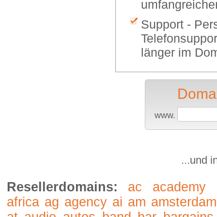
umfangreiche
Support - Per
Telefonsuppor
länger im Dom
Domai
www.
...und 
Resellerdomains:
ac
academy
africa
ag
agency
ai
am
amsterdam