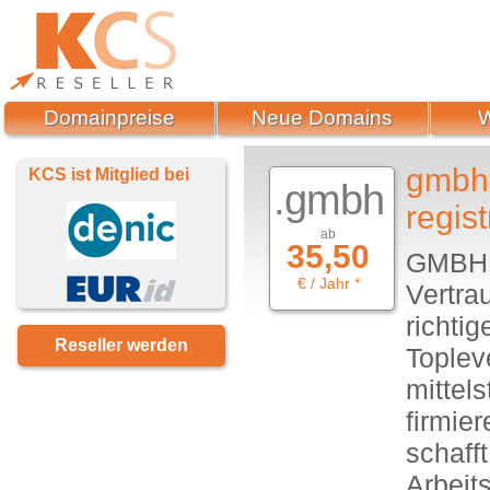
Domainpreise
Neue Domains
gmbh 
KCS ist Mitglied bei
.gmbh
regist
ab
35,50
GMBH -
€ / Jahr *
Vertra
richti
Reseller werden
Topleve
mittel
firmie
schafft
Arbeit