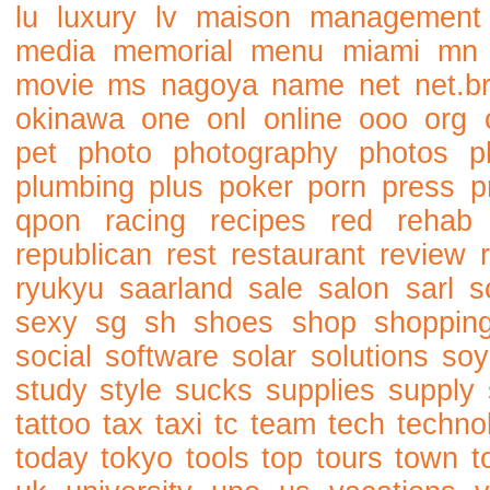
lu
luxury
lv
maison
management
media
memorial
menu
miami
mn
movie
ms
nagoya
name
net
net.b
okinawa
one
onl
online
ooo
org
pet
photo
photography
photos
p
plumbing
plus
poker
porn
press
p
qpon
racing
recipes
red
rehab
republican
rest
restaurant
review
ryukyu
saarland
sale
salon
sarl
s
sexy
sg
sh
shoes
shop
shoppin
social
software
solar
solutions
soy
study
style
sucks
supplies
supply
tattoo
tax
taxi
tc
team
tech
techno
today
tokyo
tools
top
tours
town
t