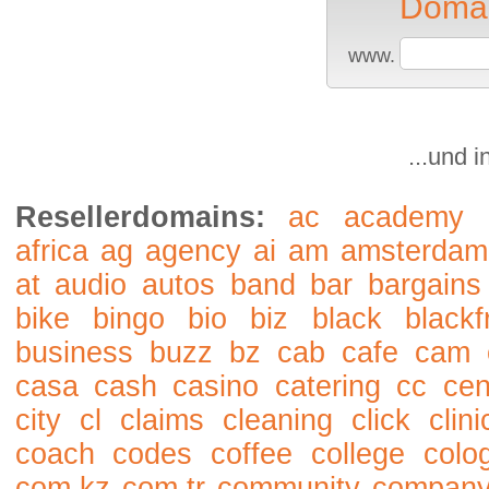
Domai
www.
...und 
Resellerdomains:
ac
academy
africa
ag
agency
ai
am
amsterdam
at
audio
autos
band
bar
bargains
bike
bingo
bio
biz
black
blackf
business
buzz
bz
cab
cafe
cam
casa
cash
casino
catering
cc
cen
city
cl
claims
cleaning
click
clini
coach
codes
coffee
college
colo
com.kz
com.tr
community
compan