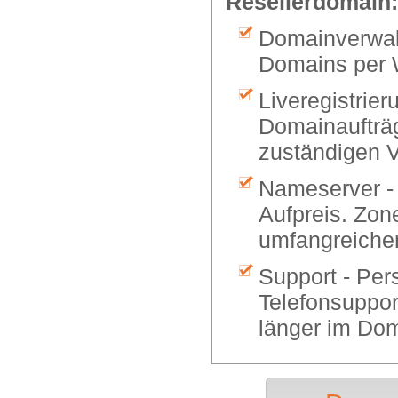
Resellerdomain:
Domainverwalt
Domains per 
Liveregistrier
Domainaufträg
zuständigen V
Nameserver -
Aufpreis. Zon
umfangreiche
Support - Per
Telefonsuppor
länger im Dom