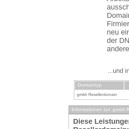
aussch
Domain
Firmie
neu ei
der DN
andere
...und 
Domaintyp
gmbh Resellerdomain
Informationen zur .gmbh 
Diese Leistunge