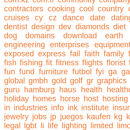
contractors
cooking
cool
country
cruises
cy
cz
dance
date
datin
dentist
design
dev
diamonds
diet
dog
domains
download
earth
engineering
enterprises
equipmen
exposed
express
fail
faith
family
fish
fishing
fit
fitness
flights
florist
fun
fund
furniture
futbol
fyi
ga
ga
global
gmbh
gold
golf
gr
graphics
guru
hamburg
haus
health
health
holiday
homes
horse
host
hosting
in
industries
info
ink
institute
insu
jewelry
jobs
jp
juegos
kaufen
kg
legal
lgbt
li
life
lighting
limited
lim