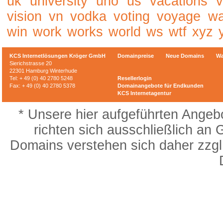
uk
university
uno
us
vacations
v
vision
vn
vodka
voting
voyage
w
win
work
works
world
ws
wtf
xyz
KCS Internetlösungen Kröger GmbH
Domainpreise
Neue Domains
Wa
Sierichstrasse 20
22301 Hamburg Winterhude
Tel: + 49 (0) 40 2780 5248
Resellerlogin
Fax: + 49 (0) 40 2780 5378
Domainangebote für Endkunden
KCS Internetagentur
* Unsere hier aufgeführten Angeb
richten sich ausschließlich an
Domains verstehen sich daher zzgl