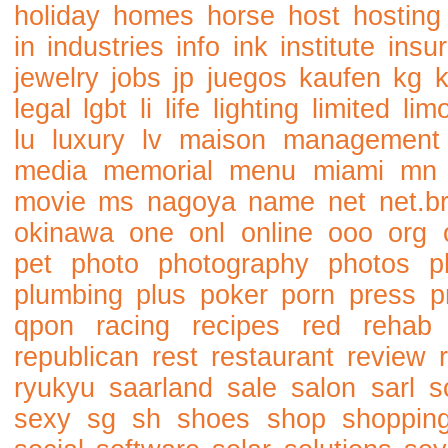
holiday
homes
horse
host
hosting
in
industries
info
ink
institute
insu
jewelry
jobs
jp
juegos
kaufen
kg
legal
lgbt
li
life
lighting
limited
lim
lu
luxury
lv
maison
management
media
memorial
menu
miami
mn
movie
ms
nagoya
name
net
net.b
okinawa
one
onl
online
ooo
org
pet
photo
photography
photos
p
plumbing
plus
poker
porn
press
p
qpon
racing
recipes
red
rehab
republican
rest
restaurant
review
ryukyu
saarland
sale
salon
sarl
s
sexy
sg
sh
shoes
shop
shoppin