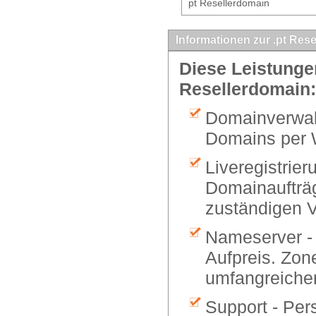
pt Resellerdomain
Informationen zur .pt Res
Diese Leistungen
Resellerdomain:
Domainverwalt
Domains per 
Liveregistrier
Domainaufträg
zuständigen V
Nameserver -
Aufpreis. Zon
umfangreiche
Support - Per