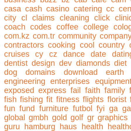
casa
cash
casino
catering
cc
cen
city
cl
claims
cleaning
click
clini
coach
codes
coffee
college
colo
com.kz
com.tr
community
compan
contractors
cooking
cool
country
cruises
cy
cz
dance
date
datin
dentist
design
dev
diamonds
diet
dog
domains
download
earth
engineering
enterprises
equipmen
exposed
express
fail
faith
family
fish
fishing
fit
fitness
flights
florist
fun
fund
furniture
futbol
fyi
ga
ga
global
gmbh
gold
golf
gr
graphics
guru
hamburg
haus
health
health