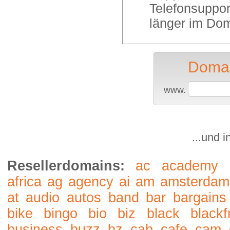
Telefonsuppor
länger im Dom
Domai
www.
...und 
Resellerdomains:
ac
academy
africa
ag
agency
ai
am
amsterdam
at
audio
autos
band
bar
bargains
bike
bingo
bio
biz
black
blackf
business
buzz
bz
cab
cafe
cam