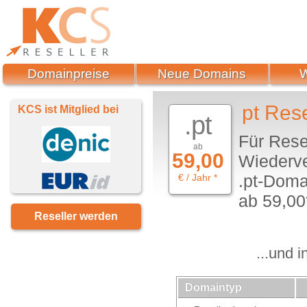
Domainpreise
Neue Domains
pt Rese
KCS ist Mitglied bei
.pt
Für Rese
ab
59,00
Wiederve
.pt-Doma
€ / Jahr *
ab 59,00*
Reseller werden
...und 
Domaintyp