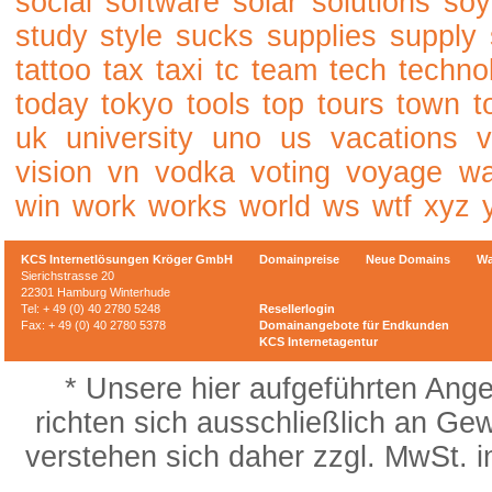
social
software
solar
solutions
soy
study
style
sucks
supplies
supply
tattoo
tax
taxi
tc
team
tech
techno
today
tokyo
tools
top
tours
town
t
uk
university
uno
us
vacations
v
vision
vn
vodka
voting
voyage
w
win
work
works
world
ws
wtf
xyz
KCS Internetlösungen Kröger GmbH
Domainpreise
Neue Domains
Wa
Sierichstrasse 20
22301 Hamburg Winterhude
Tel: + 49 (0) 40 2780 5248
Resellerlogin
Fax: + 49 (0) 40 2780 5378
Domainangebote für Endkunden
KCS Internetagentur
* Unsere hier aufgeführten Ange
richten sich ausschließlich an Ge
verstehen sich daher zzgl. MwSt. 