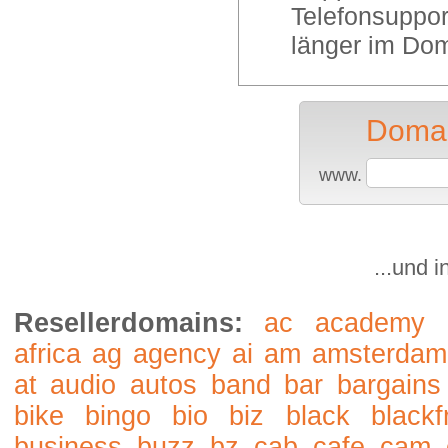
Telefonsuppor
länger im Dom
Domai
www.
...und 
Resellerdomains:
ac
academy
africa
ag
agency
ai
am
amsterdam
at
audio
autos
band
bar
bargains
bike
bingo
bio
biz
black
blackf
business
buzz
bz
cab
cafe
cam