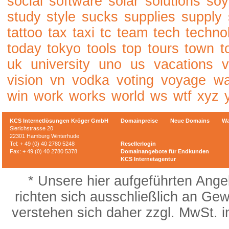
social
software
solar
solutions
soy
study
style
sucks
supplies
supply
tattoo
tax
taxi
tc
team
tech
techno
today
tokyo
tools
top
tours
town
t
uk
university
uno
us
vacations
v
vision
vn
vodka
voting
voyage
w
win
work
works
world
ws
wtf
xyz
KCS Internetlösungen Kröger GmbH
Domainpreise
Neue Domains
Wa
Sierichstrasse 20
22301 Hamburg Winterhude
Tel: + 49 (0) 40 2780 5248
Resellerlogin
Fax: + 49 (0) 40 2780 5378
Domainangebote für Endkunden
KCS Internetagentur
* Unsere hier aufgeführten Ange
richten sich ausschließlich an Ge
verstehen sich daher zzgl. MwSt. 