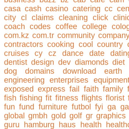
casa
cash
casino
catering
cc
cen
city
cl
claims
cleaning
click
clini
coach
codes
coffee
college
colo
com.kz
com.tr
community
compan
contractors
cooking
cool
country
cruises
cy
cz
dance
date
datin
dentist
design
dev
diamonds
diet
dog
domains
download
earth
engineering
enterprises
equipmen
exposed
express
fail
faith
family
fish
fishing
fit
fitness
flights
florist
fun
fund
furniture
futbol
fyi
ga
ga
global
gmbh
gold
golf
gr
graphics
guru
hamburg
haus
health
health