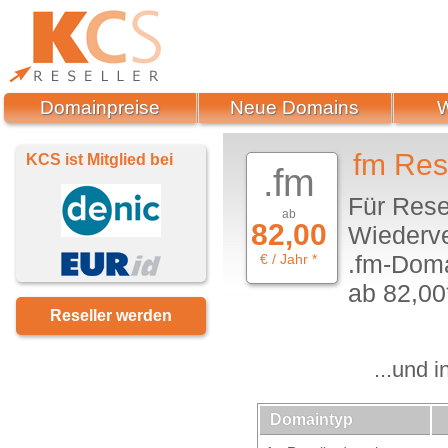
Domainpreise
Neue Domains
fm Res
KCS ist Mitglied bei
.fm
Für Rese
ab
82,00
Wiederve
.fm-Doma
€ / Jahr *
ab 82,00*
Reseller werden
...und 
Domaintyp