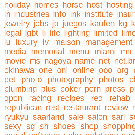
holiday
homes
horse
host
hosting
in
industries
info
ink
institute
insu
jewelry
jobs
jp
juegos
kaufen
kg
legal
lgbt
li
life
lighting
limited
lim
lu
luxury
lv
maison
management
media
memorial
menu
miami
mn
movie
ms
nagoya
name
net
net.b
okinawa
one
onl
online
ooo
org
pet
photo
photography
photos
p
plumbing
plus
poker
porn
press
p
qpon
racing
recipes
red
rehab
republican
rest
restaurant
review
ryukyu
saarland
sale
salon
sarl
s
sexy
sg
sh
shoes
shop
shoppin