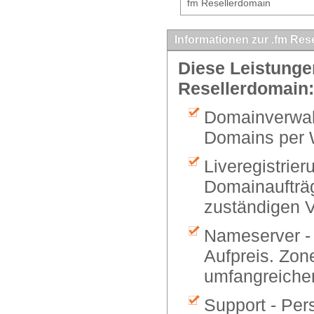
fm Resellerdomain
Informationen zur .fm Res
Diese Leistungen
Resellerdomain:
Domainverwalt
Domains per 
Liveregistrier
Domainaufträg
zuständigen V
Nameserver -
Aufpreis. Zon
umfangreiche
Support - Per