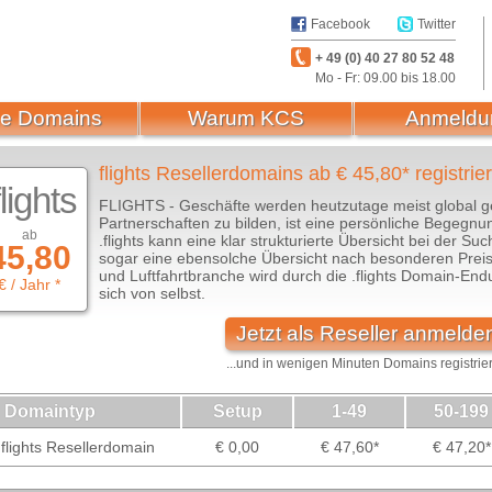
Facebook
Twitter
+ 49 (0) 40 27 80 52 48
Mo - Fr: 09.00 bis 18.00
e Domains
Warum KCS
Anmeldu
flights Resellerdomains ab € 45,80* registrie
flights
FLIGHTS - Geschäfte werden heutzutage meist global ge
Partnerschaften zu bilden, ist eine persönliche Begegnu
ab
.flights kann eine klar strukturierte Übersicht bei der S
45,80
sogar eine ebensolche Übersicht nach besonderen Preis
und Luftfahrtbranche wird durch die .flights Domain-Endu
€ / Jahr *
sich von selbst.
Jetzt als Reseller anmelde
...und in wenigen Minuten Domains registrie
Domaintyp
Setup
1-49
50-199
flights Resellerdomain
€ 0,00
€ 47,60*
€ 47,20*