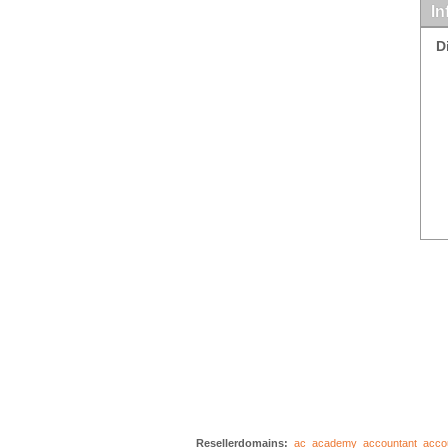
In
D
Resellerdomains:
ac
academy
accountant
acco