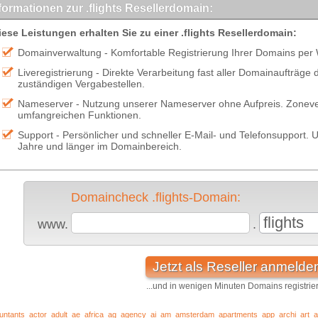
formationen zur .flights Resellerdomain:
iese Leistungen erhalten Sie zu einer .flights Resellerdomain:
Domainverwaltung - Komfortable Registrierung Ihrer Domains per
Liveregistrierung - Direkte Verarbeitung fast aller Domainaufträge
zuständigen Vergabestellen.
Nameserver - Nutzung unserer Nameserver ohne Aufpreis. Zonever
umfangreichen Funktionen.
Support - Persönlicher und schneller E-Mail- und Telefonsupport. U
Jahre und länger im Domainbereich.
Domaincheck .flights-Domain:
flights
www.
.
Jetzt als Reseller anmelde
...und in wenigen Minuten Domains registrie
untants
actor
adult
ae
africa
ag
agency
ai
am
amsterdam
apartments
app
archi
art
a