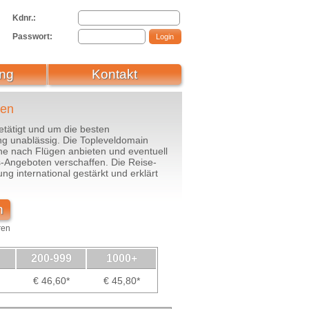
Kdnr.:
Passwort:
ng
Kontakt
ren
tätigt und um die besten
ng unablässig. Die Topleveldomain
uche nach Flügen anbieten und eventuell
-Angeboten verschaffen. Die Reise-
ng international gestärkt und erklärt
n
ren
200-999
1000+
€ 46,60*
€ 45,80*