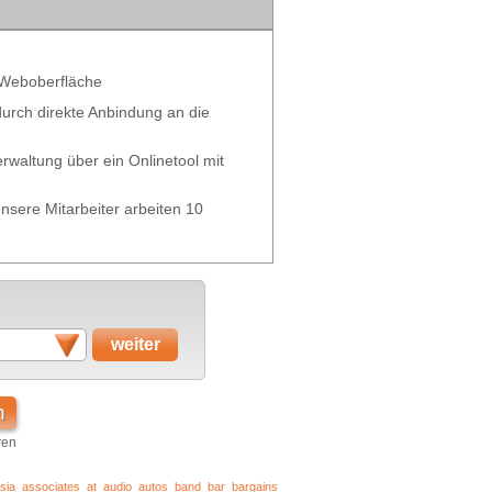
 Weboberfläche
 durch direkte Anbindung an die
waltung über ein Onlinetool mit
nsere Mitarbeiter arbeiten 10
n
ren
sia
associates
at
audio
autos
band
bar
bargains