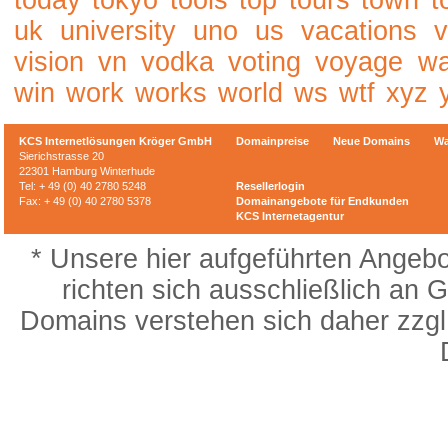
today
tokyo
tools
top
tours
town
t
uk
university
uno
us
vacations
v
vision
vn
vodka
voting
voyage
w
win
work
works
world
ws
wtf
xyz
KCS Internetlösungen Kröger GmbH
Domainpreise
Neue Domains
Wa
Sierichstrasse 20
22301 Hamburg Winterhude
Tel: + 49 (0) 40 2780 5248
Resellerlogin
Fax: + 49 (0) 40 2780 5378
Domainangebote für Endkunden
KCS Internetagentur
* Unsere hier aufgeführten Angebo
richten sich ausschließlich an G
Domains verstehen sich daher zzgl