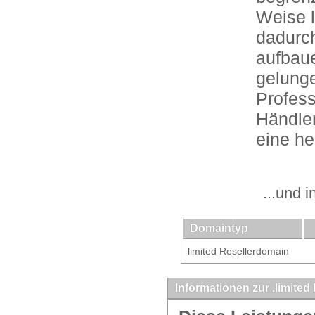
Weise l
dadurc
aufbaue
gelunge
Profess
Händle
eine he
...und 
Domaintyp
limited Resellerdomain
Informationen zur .limited