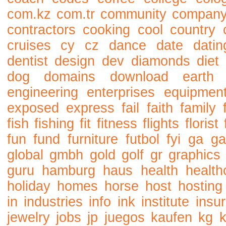
com.kz
com.tr
community
compan
contractors
cooking
cool
country
cruises
cy
cz
dance
date
datin
dentist
design
dev
diamonds
diet
dog
domains
download
earth
engineering
enterprises
equipmen
exposed
express
fail
faith
family
fish
fishing
fit
fitness
flights
florist
fun
fund
furniture
futbol
fyi
ga
ga
global
gmbh
gold
golf
gr
graphics
guru
hamburg
haus
health
health
holiday
homes
horse
host
hosting
in
industries
info
ink
institute
insu
jewelry
jobs
jp
juegos
kaufen
kg