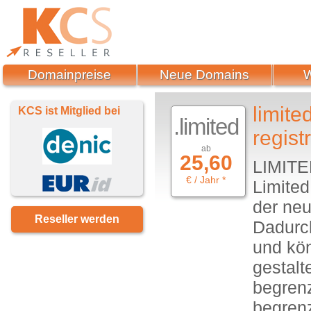
Domainpreise
Neue Domains
limite
KCS ist Mitglied bei
.limited
regist
ab
25,60
LIMITE
€ / Jahr *
Limited
der ne
Reseller werden
Dadurch
und kön
gestalt
begrenz
begrenz