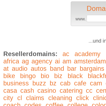
Domai
www.
...und 
Resellerdomains:
ac
academy
africa
ag
agency
ai
am
amsterdam
at
audio
autos
band
bar
bargains
bike
bingo
bio
biz
black
blackf
business
buzz
bz
cab
cafe
cam
casa
cash
casino
catering
cc
cen
city
cl
claims
cleaning
click
clini
coach
codes
coffee
college
colo