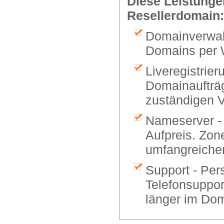
Diese Leistungen
Resellerdomain:
Domainverwalt
Domains per 
Liveregistrier
Domainaufträg
zuständigen V
Nameserver -
Aufpreis. Zon
umfangreiche
Support - Per
Telefonsuppor
länger im Dom