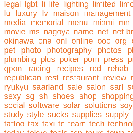
legal
lgbt
li
life
lighting
limited
lim
lu
luxury
lv
maison
management
media
memorial
menu
miami
mn
movie
ms
nagoya
name
net
net.b
okinawa
one
onl
online
ooo
org
pet
photo
photography
photos
p
plumbing
plus
poker
porn
press
p
qpon
racing
recipes
red
rehab
republican
rest
restaurant
review
ryukyu
saarland
sale
salon
sarl
s
sexy
sg
sh
shoes
shop
shoppin
social
software
solar
solutions
soy
study
style
sucks
supplies
supply
tattoo
tax
taxi
tc
team
tech
techno