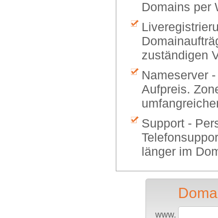
Domains per 
Liveregistrier
Domainaufträg
zuständigen V
Nameserver -
Aufpreis. Zon
umfangreiche
Support - Per
Telefonsuppor
länger im Dom
Domai
www.