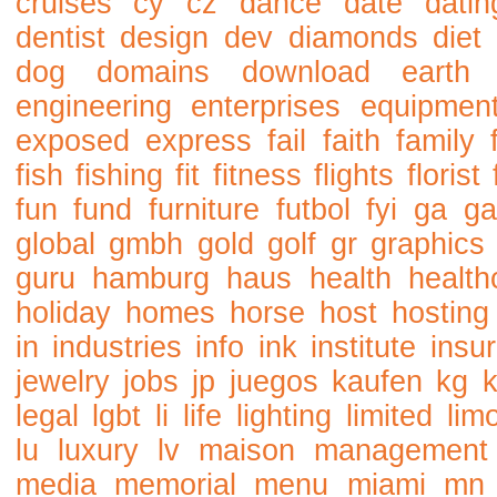
cruises
cy
cz
dance
date
datin
dentist
design
dev
diamonds
diet
dog
domains
download
earth
engineering
enterprises
equipmen
exposed
express
fail
faith
family
fish
fishing
fit
fitness
flights
florist
fun
fund
furniture
futbol
fyi
ga
ga
global
gmbh
gold
golf
gr
graphics
guru
hamburg
haus
health
health
holiday
homes
horse
host
hosting
in
industries
info
ink
institute
insu
jewelry
jobs
jp
juegos
kaufen
kg
legal
lgbt
li
life
lighting
limited
lim
lu
luxury
lv
maison
management
media
memorial
menu
miami
mn