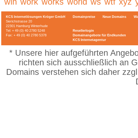
win
work
works
world
ws
wtf
xyz
KCS Internetlösungen Kröger GmbH
Domainpreise
Neue Domains
Wa
Sierichstrasse 20
22301 Hamburg Winterhude
Tel: + 49 (0) 40 2780 5248
Resellerlogin
Fax: + 49 (0) 40 2780 5378
Domainangebote für Endkunden
KCS Internetagentur
* Unsere hier aufgeführten Angebo
richten sich ausschließlich an 
Domains verstehen sich daher zzgl