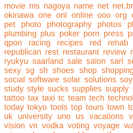
movie
ms
nagoya
name
net
net.b
okinawa
one
onl
online
ooo
org
pet
photo
photography
photos
p
plumbing
plus
poker
porn
press
p
qpon
racing
recipes
red
rehab
republican
rest
restaurant
review
ryukyu
saarland
sale
salon
sarl
s
sexy
sg
sh
shoes
shop
shoppin
social
software
solar
solutions
soy
study
style
sucks
supplies
supply
tattoo
tax
taxi
tc
team
tech
techno
today
tokyo
tools
top
tours
town
t
uk
university
uno
us
vacations
v
vision
vn
vodka
voting
voyage
w