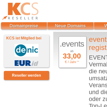
Domainpreise
Neue Domains
event
KCS ist Mitglied bei
.events
regist
ab
33,00
EVENTS
€ / Jahr *
Vermak
die ne
Reseller werden
umsatz
Verans
und di
oder z
Top-Le