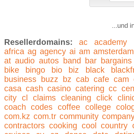
...und 
Resellerdomains:
ac
academy
africa
ag
agency
ai
am
amsterdam
at
audio
autos
band
bar
bargains
bike
bingo
bio
biz
black
blackf
business
buzz
bz
cab
cafe
cam
casa
cash
casino
catering
cc
cen
city
cl
claims
cleaning
click
clini
coach
codes
coffee
college
colo
com.kz
com.tr
community
compan
contractors
cooking
cool
country