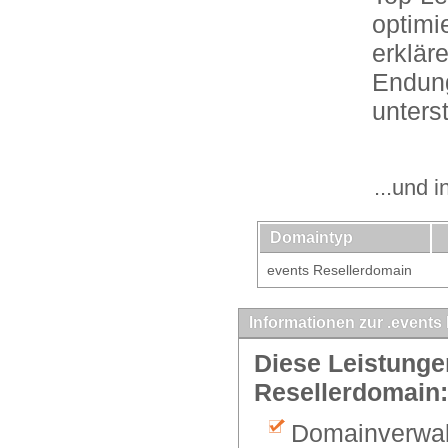
optimie
erklär
Endung
unterst
...und 
Domaintyp
events Resellerdomain
Informationen zur .events
Diese Leistungen
Resellerdomain:
Domainverwalt