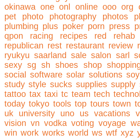
okinawa
one
onl
online
ooo
org
pet
photo
photography
photos
p
plumbing
plus
poker
porn
press
p
qpon
racing
recipes
red
rehab
republican
rest
restaurant
review
ryukyu
saarland
sale
salon
sarl
s
sexy
sg
sh
shoes
shop
shoppin
social
software
solar
solutions
soy
study
style
sucks
supplies
supply
tattoo
tax
taxi
tc
team
tech
techno
today
tokyo
tools
top
tours
town
t
uk
university
uno
us
vacations
v
vision
vn
vodka
voting
voyage
w
win
work
works
world
ws
wtf
xyz