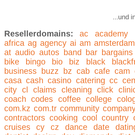
...und 
Resellerdomains:
ac
academy
africa
ag
agency
ai
am
amsterdam
at
audio
autos
band
bar
bargains
bike
bingo
bio
biz
black
blackf
business
buzz
bz
cab
cafe
cam
casa
cash
casino
catering
cc
cen
city
cl
claims
cleaning
click
clini
coach
codes
coffee
college
colo
com.kz
com.tr
community
compan
contractors
cooking
cool
country
cruises
cy
cz
dance
date
datin