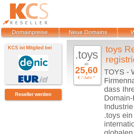
Domainpreise
Neue Domains
toys R
KCS ist Mitglied bei
.toys
registr
ab
25,60
TOYS - W
€ / Jahr *
Firmenna
dass Ihr
Reseller werden
Domain-E
Industri
.toys ei
internati
globalen 