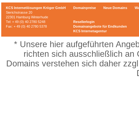
KCS Internetlösungen Kröger GmbH
Domainpreise
Neue Domains
Wa
Sierichstrasse 20
22301 Hamburg Winterhude
Tel: + 49 (0) 40 2780 5248
Resellerlogin
Fax: + 49 (0) 40 2780 5378
Domainangebote für Endkunden
KCS Internetagentur
* Unsere hier aufgeführten Angeb
richten sich ausschließlich an
Domains verstehen sich daher zzgl