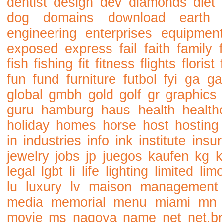
dentist
design
dev
diamonds
diet
dog
domains
download
earth
engineering
enterprises
equipmen
exposed
express
fail
faith
family
fish
fishing
fit
fitness
flights
florist
fun
fund
furniture
futbol
fyi
ga
ga
global
gmbh
gold
golf
gr
graphics
guru
hamburg
haus
health
health
holiday
homes
horse
host
hosting
in
industries
info
ink
institute
insu
jewelry
jobs
jp
juegos
kaufen
kg
legal
lgbt
li
life
lighting
limited
lim
lu
luxury
lv
maison
management
media
memorial
menu
miami
mn
movie
ms
nagoya
name
net
net.b