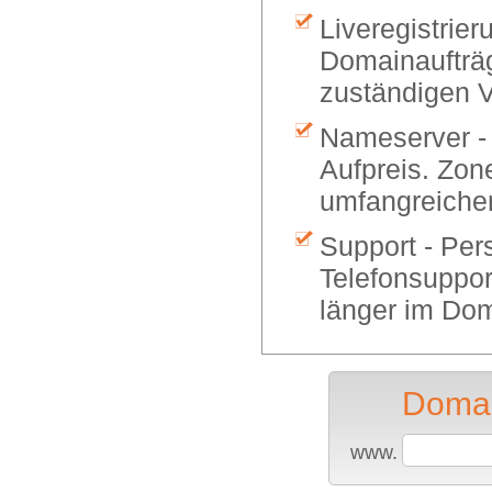
Liveregistrier
Domainaufträg
zuständigen V
Nameserver -
Aufpreis. Zon
umfangreiche
Support - Per
Telefonsuppor
länger im Dom
Domai
www.