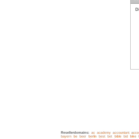
D
Resellerdomains:
ac
academy
accountant
acco
bayern
be
beer
berlin
best
bet
bible
bid
bike