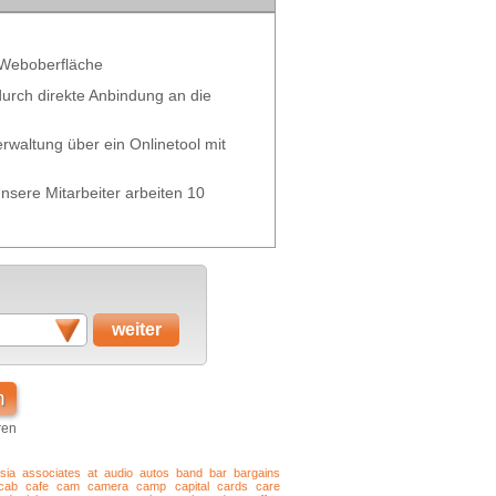
 Weboberfläche
 durch direkte Anbindung an die
waltung über ein Onlinetool mit
nsere Mitarbeiter arbeiten 10
n
ren
sia
associates
at
audio
autos
band
bar
bargains
cab
cafe
cam
camera
camp
capital
cards
care