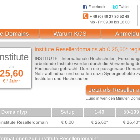
Facebook
Twitter
+ 49 (0) 40 27 80 52 48
Mo - Fr: 09.00 bis 18.00
e Domains
Warum KCS
Anmeldu
institute Resellerdomains ab € 25,60* regi
institute
INSTITUTE - Internationale Hochschulen, Forschungs
arbeitende Institute werden durch die Verwendung der
ab
Poolposition gebracht. Durch die passgenaue Domain-
25,60
Netz auffindbar und schaffen dazu Synergieeffekte
Instituten und Hochschulen.
€ / Jahr *
Jetzt als Reseller
...und in wenigen Minuten Doma
Domaintyp
Setup
1-49
50-199
institute Resellerdomain
€ 0,00
€ 26,60*
€ 26,40*
formationen zur .institute Resellerdomain: