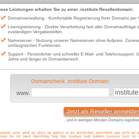
iese Leistungen erhalten Sie zu einer .institute Resellerdomain:
Domainverwaltung - Komfortable Registrierung Ihrer Domains per
Liveregistrierung - Direkte Verarbeitung fast aller Domainaufträge
zuständigen Vergabestellen.
Nameserver - Nutzung unserer Nameserver ohne Aufpreis. Zonever
umfangreichen Funktionen.
Support - Persönlicher und schneller E-Mail- und Telefonsupport. U
Jahre und länger im Domainbereich.
Domaincheck .institute-Domain:
institute
www.
.
Jetzt als Reseller anmelde
...und in wenigen Minuten Domains registrie
untants
actor
adult
ae
africa
ag
agency
ai
am
amsterdam
apartments
app
archi
art
a
bingo
bio
biz
black
blackfriday
blog
blue
boutique
build
builders
business
buzz
bz