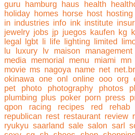
guru
hamburg
haus
health
health
holiday
homes
horse
host
hosting
in
industries
info
ink
institute
insu
jewelry
jobs
jp
juegos
kaufen
kg
legal
lgbt
li
life
lighting
limited
lim
lu
luxury
lv
maison
management
media
memorial
menu
miami
mn
movie
ms
nagoya
name
net
net.b
okinawa
one
onl
online
ooo
org
pet
photo
photography
photos
p
plumbing
plus
poker
porn
press
p
qpon
racing
recipes
red
rehab
republican
rest
restaurant
review
ryukyu
saarland
sale
salon
sarl
s