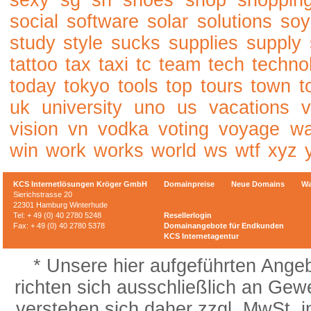
sexy
sg
sh
shoes
shop
shoppin
social
software
solar
solutions
soy
study
style
sucks
supplies
supply
tattoo
tax
taxi
tc
team
tech
techno
today
tokyo
tools
top
tours
town
t
uk
university
uno
us
vacations
v
vision
vn
vodka
voting
voyage
w
win
work
works
world
ws
wtf
xyz
KCS Internetlösungen Kröger GmbH
Domainpreise
Neue Domains
Wa
Sierichstrasse 20
22301 Hamburg Winterhude
Tel: + 49 (0) 40 2780 5248
Resellerlogin
Fax: + 49 (0) 40 2780 5378
Domainangebote für Endkunden
KCS Internetagentur
* Unsere hier aufgeführten Ange
richten sich ausschließlich an Gew
verstehen sich daher zzgl. MwSt. 