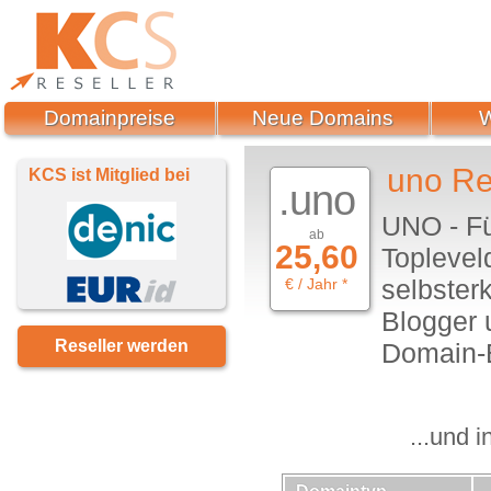
Domainpreise
Neue Domains
uno Re
KCS ist Mitglied bei
.uno
UNO - Fü
ab
25,60
Topleveld
selbsterk
€ / Jahr *
Blogger u
Reseller werden
Domain-
...und 