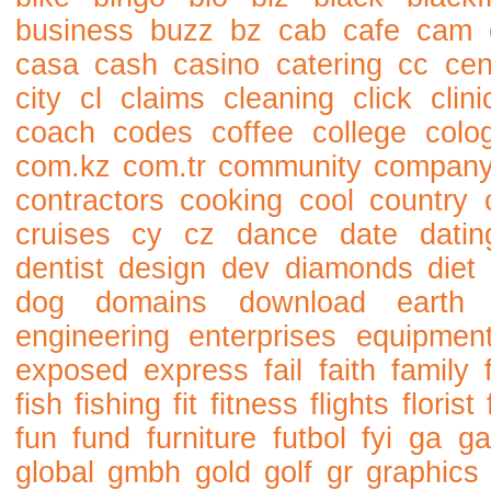
business
buzz
bz
cab
cafe
cam
casa
cash
casino
catering
cc
cen
city
cl
claims
cleaning
click
clini
coach
codes
coffee
college
colo
com.kz
com.tr
community
compan
contractors
cooking
cool
country
cruises
cy
cz
dance
date
datin
dentist
design
dev
diamonds
diet
dog
domains
download
earth
engineering
enterprises
equipmen
exposed
express
fail
faith
family
fish
fishing
fit
fitness
flights
florist
fun
fund
furniture
futbol
fyi
ga
ga
global
gmbh
gold
golf
gr
graphics