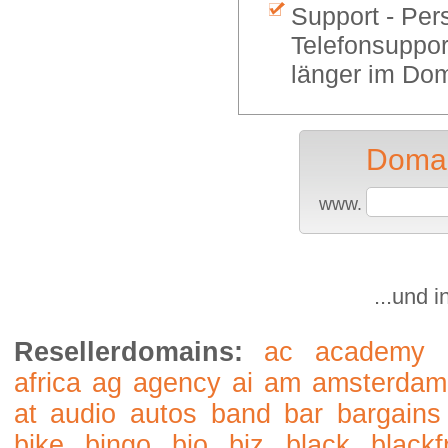
Support - Per
Telefonsuppor
länger im Dom
Domai
www.
...und 
Resellerdomains:
ac
academy
africa
ag
agency
ai
am
amsterdam
at
audio
autos
band
bar
bargains
bike
bingo
bio
biz
black
blackf