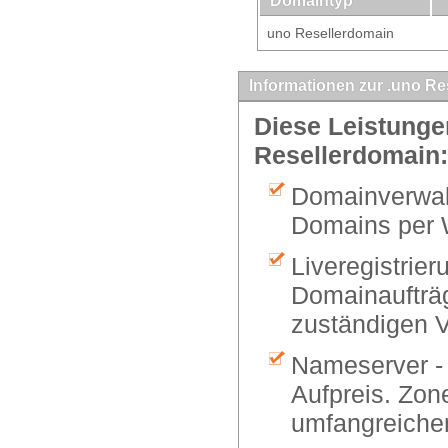
Domaintyp
uno Resellerdomain
Informationen zur .uno Re
Diese Leistungen
Resellerdomain:
Domainverwalt
Domains per 
Liveregistrier
Domainaufträg
zuständigen V
Nameserver -
Aufpreis. Zon
umfangreiche