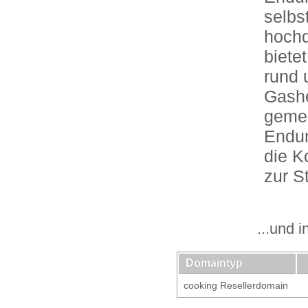
selbst
hochq
biete
rund 
Gashe
gemei
Endun
die K
zur S
...und 
Domaintyp
cooking Resellerdomain