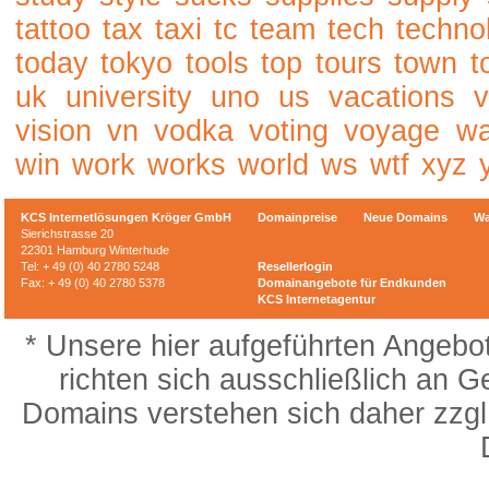
tattoo
tax
taxi
tc
team
tech
techno
today
tokyo
tools
top
tours
town
t
uk
university
uno
us
vacations
v
vision
vn
vodka
voting
voyage
w
win
work
works
world
ws
wtf
xyz
KCS Internetlösungen Kröger GmbH
Domainpreise
Neue Domains
Wa
Sierichstrasse 20
22301 Hamburg Winterhude
Tel: + 49 (0) 40 2780 5248
Resellerlogin
Fax: + 49 (0) 40 2780 5378
Domainangebote für Endkunden
KCS Internetagentur
* Unsere hier aufgeführten Angebo
richten sich ausschließlich an G
Domains verstehen sich daher zzgl