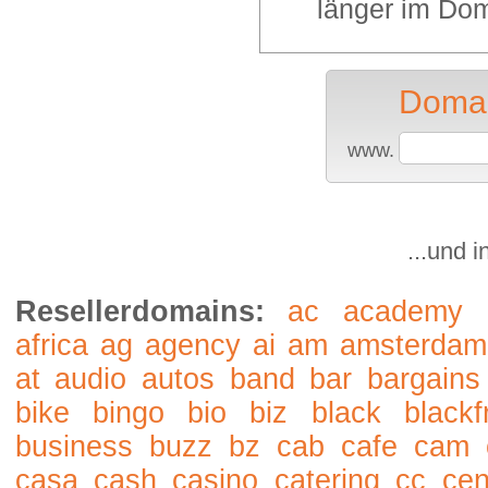
länger im Dom
Domai
www.
...und 
Resellerdomains:
ac
academy
africa
ag
agency
ai
am
amsterdam
at
audio
autos
band
bar
bargains
bike
bingo
bio
biz
black
blackf
business
buzz
bz
cab
cafe
cam
casa
cash
casino
catering
cc
cen