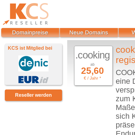
Domainpreise
Neue Domains
cook
KCS ist Mitglied bei
.cooking
regis
ab
25,60
COOKI
€ / Jahr *
eine 
versp
Reseller werden
zum K
Maße.
sich 
präse
Endun