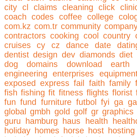
city
cl
claims
cleaning
click
clini
coach
codes
coffee
college
colo
com.kz
com.tr
community
compan
contractors
cooking
cool
country
cruises
cy
cz
dance
date
datin
dentist
design
dev
diamonds
diet
dog
domains
download
earth
engineering
enterprises
equipmen
exposed
express
fail
faith
family
fish
fishing
fit
fitness
flights
florist
fun
fund
furniture
futbol
fyi
ga
ga
global
gmbh
gold
golf
gr
graphics
guru
hamburg
haus
health
health
holiday
homes
horse
host
hosting