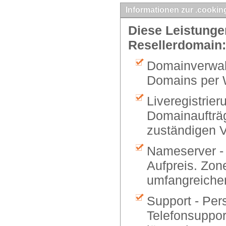
Informationen zur .cookin
Diese Leistungen
Resellerdomain:
Domainverwalt
Domains per 
Liveregistrier
Domainaufträg
zuständigen V
Nameserver -
Aufpreis. Zon
umfangreiche
Support - Per
Telefonsuppor