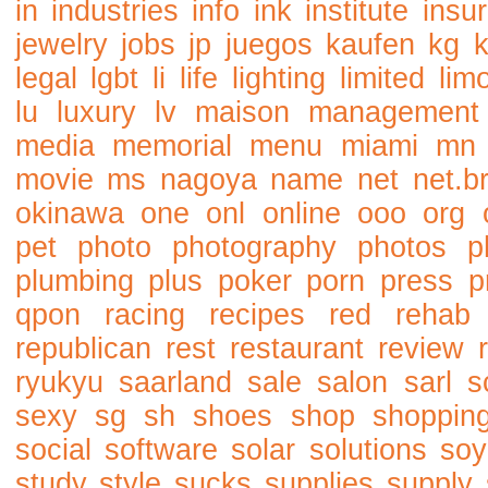
in
industries
info
ink
institute
insu
jewelry
jobs
jp
juegos
kaufen
kg
legal
lgbt
li
life
lighting
limited
lim
lu
luxury
lv
maison
management
media
memorial
menu
miami
mn
movie
ms
nagoya
name
net
net.b
okinawa
one
onl
online
ooo
org
pet
photo
photography
photos
p
plumbing
plus
poker
porn
press
p
qpon
racing
recipes
red
rehab
republican
rest
restaurant
review
ryukyu
saarland
sale
salon
sarl
s
sexy
sg
sh
shoes
shop
shoppin
social
software
solar
solutions
soy
study
style
sucks
supplies
supply