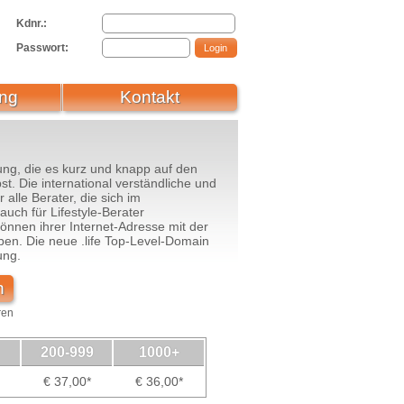
Kdnr.:
Passwort:
ng
Kontakt
ung, die es kurz und knapp auf den
st. Die international verständliche und
 alle Berater, die sich im
uch für Lifestyle-Berater
nnen ihrer Internet-Adresse mit der
ben. Die neue .life Top-Level-Domain
ung.
n
ren
200-999
1000+
€ 37,00*
€ 36,00*