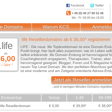
Facebook
Twitter
+ 49 (0) 40 27 80 52 48
Mo - Fr: 09.00 bis 18.00
e Domains
Warum KCS
Anmeldu
life Resellerdomains ab € 36,00* registrieren
.life
LIFE - Die neue .life Topleveldomain ist eine Domain-End
Punkt bringt, hier läuft alles zusammen: wie im Leben selb
ab
selbst erklärende .life Domain-Endung ist hervorragend für
6,00
Coachingbereich engagieren, Therapeuten, Trainer, aber a
hervorragend geeignet. Blogger, Foren und E-Magazine kö
 / Jahr *
neuen Top Level Domain .life den perfekten Abschluss ge
ist eine moderne und am Zeitgeist orientierte Adress-End
Jetzt als Reseller anmelde
...und in wenigen Minuten Domains registrie
Domaintyp
Setup
1-49
50-199
life Resellerdomain
€ 0,00
€ 39,00*
€ 38,00*