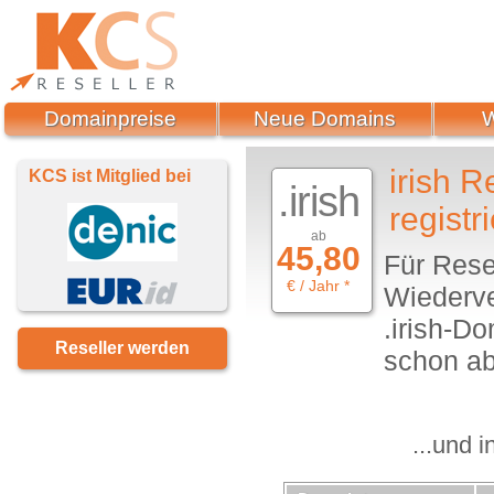
Domainpreise
Neue Domains
irish 
KCS ist Mitglied bei
.irish
registr
ab
45,80
Für Rese
€ / Jahr *
Wiederve
.irish-D
Reseller werden
schon ab 
...und 