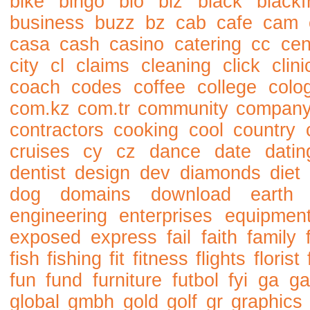
bike
bingo
bio
biz
black
blackf
business
buzz
bz
cab
cafe
cam
casa
cash
casino
catering
cc
cen
city
cl
claims
cleaning
click
clini
coach
codes
coffee
college
colo
com.kz
com.tr
community
compan
contractors
cooking
cool
country
cruises
cy
cz
dance
date
datin
dentist
design
dev
diamonds
diet
dog
domains
download
earth
engineering
enterprises
equipmen
exposed
express
fail
faith
family
fish
fishing
fit
fitness
flights
florist
fun
fund
furniture
futbol
fyi
ga
ga
global
gmbh
gold
golf
gr
graphics