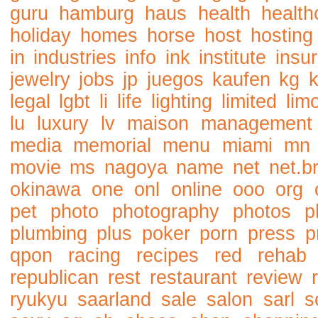
guru
hamburg
haus
health
health
holiday
homes
horse
host
hosting
in
industries
info
ink
institute
insu
jewelry
jobs
jp
juegos
kaufen
kg
legal
lgbt
li
life
lighting
limited
lim
lu
luxury
lv
maison
management
media
memorial
menu
miami
mn
movie
ms
nagoya
name
net
net.b
okinawa
one
onl
online
ooo
org
pet
photo
photography
photos
p
plumbing
plus
poker
porn
press
p
qpon
racing
recipes
red
rehab
republican
rest
restaurant
review
ryukyu
saarland
sale
salon
sarl
s