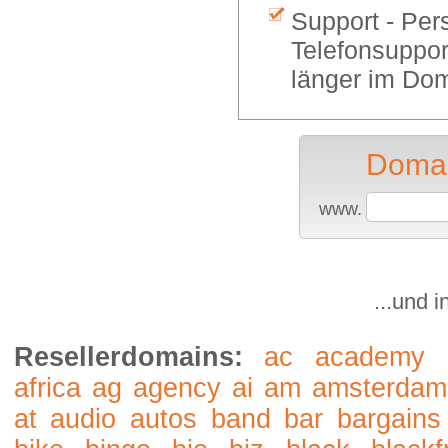
Support - Per
Telefonsuppor
länger im Dom
Domai
www.
...und 
Resellerdomains:
ac
academy
africa
ag
agency
ai
am
amsterdam
at
audio
autos
band
bar
bargains