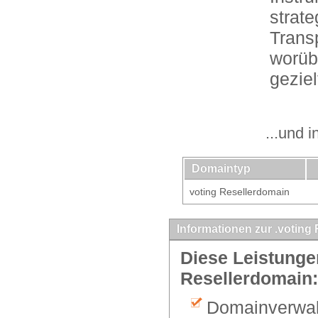
strat
Transp
worübe
gezie
...und 
Domaintyp
voting Resellerdomain
Informationen zur .voting
Diese Leistungen
Resellerdomain:
Domainverwalt