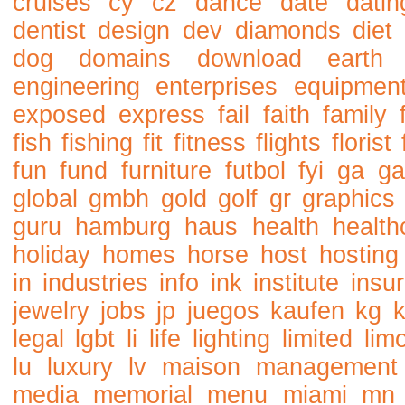
cruises
cy
cz
dance
date
datin
dentist
design
dev
diamonds
diet
dog
domains
download
earth
engineering
enterprises
equipmen
exposed
express
fail
faith
family
fish
fishing
fit
fitness
flights
florist
fun
fund
furniture
futbol
fyi
ga
ga
global
gmbh
gold
golf
gr
graphics
guru
hamburg
haus
health
health
holiday
homes
horse
host
hosting
in
industries
info
ink
institute
insu
jewelry
jobs
jp
juegos
kaufen
kg
legal
lgbt
li
life
lighting
limited
lim
lu
luxury
lv
maison
management
media
memorial
menu
miami
mn