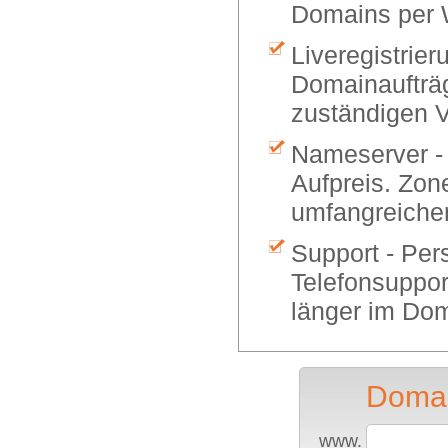
Domains per 
Liveregistrier
Domainaufträg
zuständigen V
Nameserver -
Aufpreis. Zon
umfangreiche
Support - Per
Telefonsuppor
länger im Dom
Domai
www.