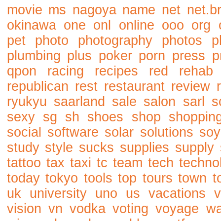
movie
ms
nagoya
name
net
net.b
okinawa
one
onl
online
ooo
org
pet
photo
photography
photos
p
plumbing
plus
poker
porn
press
p
qpon
racing
recipes
red
rehab
republican
rest
restaurant
review
ryukyu
saarland
sale
salon
sarl
s
sexy
sg
sh
shoes
shop
shoppin
social
software
solar
solutions
soy
study
style
sucks
supplies
supply
tattoo
tax
taxi
tc
team
tech
techno
today
tokyo
tools
top
tours
town
t
uk
university
uno
us
vacations
v
vision
vn
vodka
voting
voyage
w