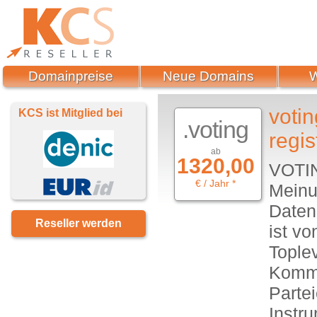
Domainpreise
Neue Domains
voti
KCS ist Mitglied bei
.voting
regis
ab
1320,00
VOTIN
€ / Jahr *
Meinu
Daten
Reseller werden
ist vo
Toplev
Kommu
Partei
Instr