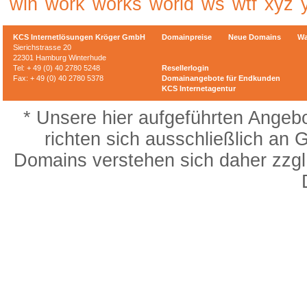
win
work
works
world
ws
wtf
xyz
KCS Internetlösungen Kröger GmbH
Domainpreise
Neue Domains
Wa
Sierichstrasse 20
22301 Hamburg Winterhude
Tel: + 49 (0) 40 2780 5248
Resellerlogin
Fax: + 49 (0) 40 2780 5378
Domainangebote für Endkunden
KCS Internetagentur
* Unsere hier aufgeführten Angebo
richten sich ausschließlich an 
Domains verstehen sich daher zzgl