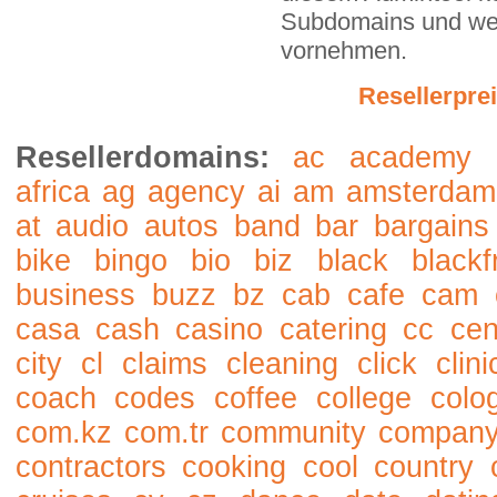
Subdomains und wei
vornehmen.
Resellerprei
Resellerdomains:
ac
academy
africa
ag
agency
ai
am
amsterdam
at
audio
autos
band
bar
bargains
bike
bingo
bio
biz
black
blackf
business
buzz
bz
cab
cafe
cam
casa
cash
casino
catering
cc
cen
city
cl
claims
cleaning
click
clini
coach
codes
coffee
college
colo
com.kz
com.tr
community
compan
contractors
cooking
cool
country