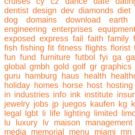
cruises
cy
cz
dance
date
datin
dentist
design
dev
diamonds
diet
dog
domains
download
earth
engineering
enterprises
equipmen
exposed
express
fail
faith
family
fish
fishing
fit
fitness
flights
florist
fun
fund
furniture
futbol
fyi
ga
ga
global
gmbh
gold
golf
gr
graphics
guru
hamburg
haus
health
health
holiday
homes
horse
host
hosting
in
industries
info
ink
institute
insu
jewelry
jobs
jp
juegos
kaufen
kg
legal
lgbt
li
life
lighting
limited
lim
lu
luxury
lv
maison
management
media
memorial
menu
miami
mn