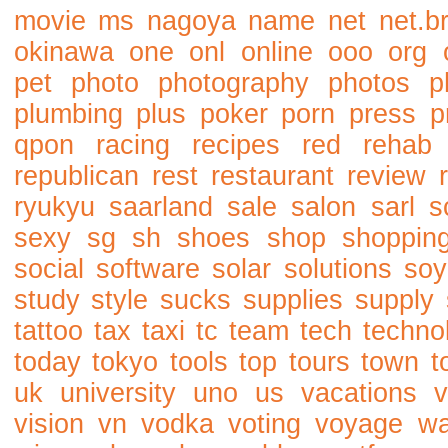
movie
ms
nagoya
name
net
net.b
okinawa
one
onl
online
ooo
org
pet
photo
photography
photos
p
plumbing
plus
poker
porn
press
p
qpon
racing
recipes
red
rehab
republican
rest
restaurant
review
ryukyu
saarland
sale
salon
sarl
s
sexy
sg
sh
shoes
shop
shoppin
social
software
solar
solutions
soy
study
style
sucks
supplies
supply
tattoo
tax
taxi
tc
team
tech
techno
today
tokyo
tools
top
tours
town
t
uk
university
uno
us
vacations
v
vision
vn
vodka
voting
voyage
w