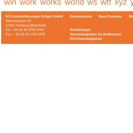
win
work
works
world
ws
wtf
xyz
KCS Internetlösungen Kröger GmbH
Domainpreise
Neue Domains
Wa
Sierichstrasse 20
22301 Hamburg Winterhude
Tel: + 49 (0) 40 2780 5248
Resellerlogin
Fax: + 49 (0) 40 2780 5378
Domainangebote für Endkunden
KCS Internetagentur