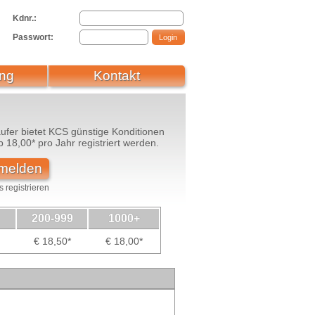
Kdnr.:
Passwort:
ng
Kontakt
ufer bietet KCS günstige Konditionen
 18,00* pro Jahr registriert werden.
nmelden
 registrieren
200-999
1000+
€ 18,50*
€ 18,00*