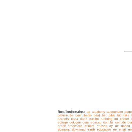
Resellerdomains:
ac
academy
accountant
acco
bayern
be
beer
berlin
best
bet
bible
bid
bike
careers
casa
cash
casino
catering
cc
center
college
cologne
com
com.au
com.br
com.de
co
credit
creditcard
cricket
cruises
cy
cz
dance
domains
download
earth
education
ee
email
en