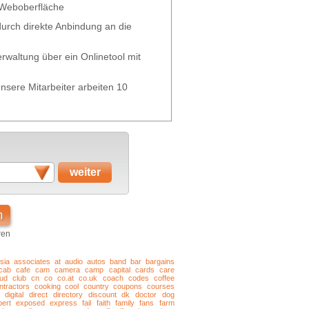
 Weboberfläche
 durch direkte Anbindung an die
waltung über ein Onlinetool mit
nsere Mitarbeiter arbeiten 10
n
ren
sia
associates
at
audio
autos
band
bar
bargains
cab
cafe
cam
camera
camp
capital
cards
care
oud
club
cn
co
co.at
co.uk
coach
codes
coffee
ntractors
cooking
cool
country
coupons
courses
digital
direct
directory
discount
dk
doctor
dog
ert
exposed
express
fail
faith
family
fans
farm