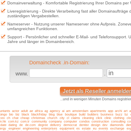
Domainverwaltung - Komfortable Registrierung Ihrer Domains per
Liveregistrierung - Direkte Verarbeitung fast aller Domainaufträge
zuständigen Vergabestellen.
Nameserver - Nutzung unserer Nameserver ohne Aufpreis. Zonever
umfangreichen Funktionen.
Support - Persönlicher und schneller E-Mail- und Telefonsupport. U
Jahre und länger im Domainbereich.
Domaincheck .in-Domain:
in
www.
.
Jetzt als Reseller anmelde
...und in wenigen Minuten Domains registrie
untants
actor
adult
ae
africa
ag
agency
ai
am
amsterdam
apartments
app
archi
art
a
bingo
bio
biz
black
blackfriday
blog
blue
boutique
build
builders
business
buzz
bz
ceo
ch
chat
cheap
christmas
church
city
cl
claims
cleaning
click
clinic
clothing
cl
m.hk
com.kz
com.tr
community
company
computer
condos
construction
consulting
co
date
dating
de
de.com
degree
delivery
democrat
dentist
design
dev
diamonds
diet
ergy
engineer
engineering
enterprises
equipment
es
estate
eu
events
exchange
exp