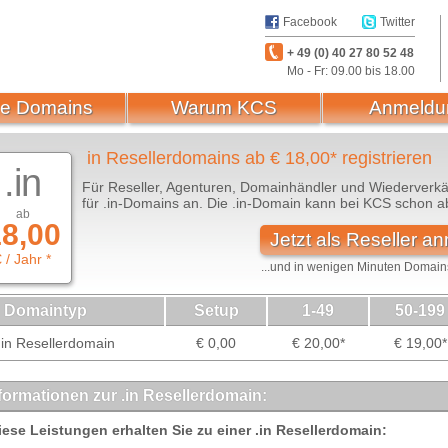
Facebook
Twitter
+ 49 (0) 40 27 80 52 48
Mo - Fr: 09.00 bis 18.00
e Domains
Warum KCS
Anmeldu
in Resellerdomains ab € 18,00* registrieren
.in
Für Reseller, Agenturen, Domainhändler und Wiederverkä
für .in-Domains an. Die .in-Domain kann bei KCS schon ab
ab
8,00
Jetzt als Reseller a
 / Jahr *
...und in wenigen Minuten Domains
Domaintyp
Setup
1-49
50-199
in Resellerdomain
€ 0,00
€ 20,00*
€ 19,00*
formationen zur .in Resellerdomain:
iese Leistungen erhalten Sie zu einer .in Resellerdomain: