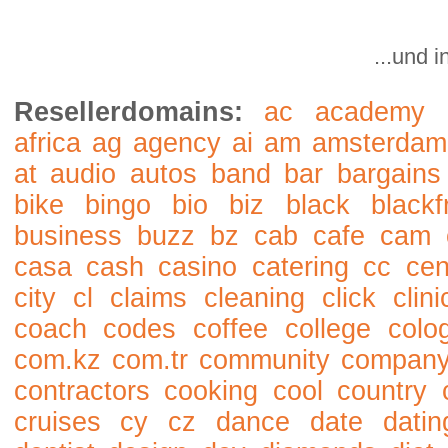
...und 
Resellerdomains:
ac
academy
africa
ag
agency
ai
am
amsterdam
at
audio
autos
band
bar
bargains
bike
bingo
bio
biz
black
blackf
business
buzz
bz
cab
cafe
cam
casa
cash
casino
catering
cc
cen
city
cl
claims
cleaning
click
clini
coach
codes
coffee
college
colo
com.kz
com.tr
community
compan
contractors
cooking
cool
country
cruises
cy
cz
dance
date
datin