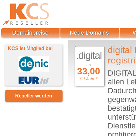
Domainpreise
Neue Domains
digita
KCS ist Mitglied bei
.digital
registr
ab
33,00
DIGITAL 
€ / Jahr *
allen Le
Dadurch 
Reseller werden
gegenwär
bestätig
unterstü
Dienstle
profiti