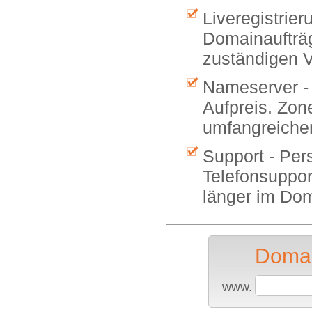
Liveregistrier
Domainaufträg
zuständigen V
Nameserver -
Aufpreis. Zon
umfangreiche
Support - Per
Telefonsuppor
länger im Dom
Domai
www.