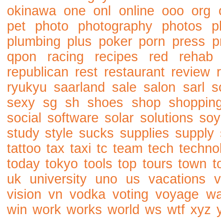
okinawa
one
onl
online
ooo
org
pet
photo
photography
photos
p
plumbing
plus
poker
porn
press
p
qpon
racing
recipes
red
rehab
republican
rest
restaurant
review
ryukyu
saarland
sale
salon
sarl
s
sexy
sg
sh
shoes
shop
shoppin
social
software
solar
solutions
soy
study
style
sucks
supplies
supply
tattoo
tax
taxi
tc
team
tech
techno
today
tokyo
tools
top
tours
town
t
uk
university
uno
us
vacations
v
vision
vn
vodka
voting
voyage
w
win
work
works
world
ws
wtf
xyz