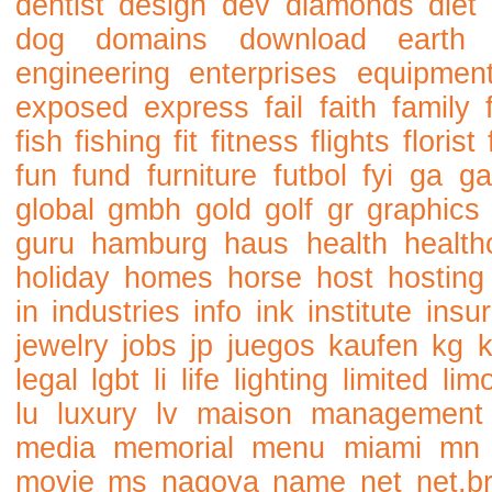
dentist
design
dev
diamonds
diet
dog
domains
download
earth
engineering
enterprises
equipmen
exposed
express
fail
faith
family
fish
fishing
fit
fitness
flights
florist
fun
fund
furniture
futbol
fyi
ga
ga
global
gmbh
gold
golf
gr
graphics
guru
hamburg
haus
health
health
holiday
homes
horse
host
hosting
in
industries
info
ink
institute
insu
jewelry
jobs
jp
juegos
kaufen
kg
legal
lgbt
li
life
lighting
limited
lim
lu
luxury
lv
maison
management
media
memorial
menu
miami
mn
movie
ms
nagoya
name
net
net.b