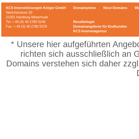
KCS Internetlösungen Kröger GmbH
Domainpreise
Neue Domains
Wa
Sierichstrasse 20
22301 Hamburg Winterhude
Tel: + 49 (0) 40 2780 5248
Resellerlogin
Fax: + 49 (0) 40 2780 5378
Domainangebote für Endkunden
KCS Internetagentur
* Unsere hier aufgeführten Angebo
richten sich ausschließlich an 
Domains verstehen sich daher zzgl