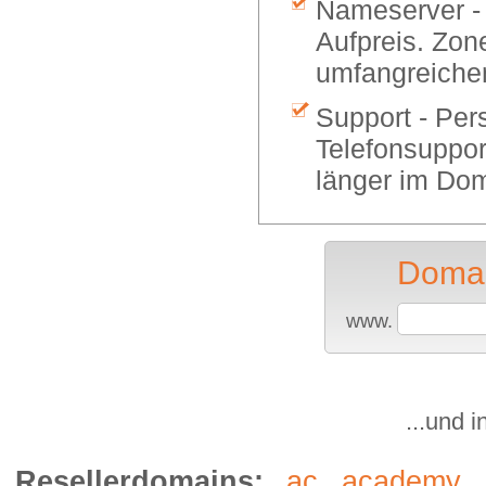
Nameserver -
Aufpreis. Zon
umfangreiche
Support - Per
Telefonsuppor
länger im Dom
Domai
www.
...und 
Resellerdomains:
ac
academy