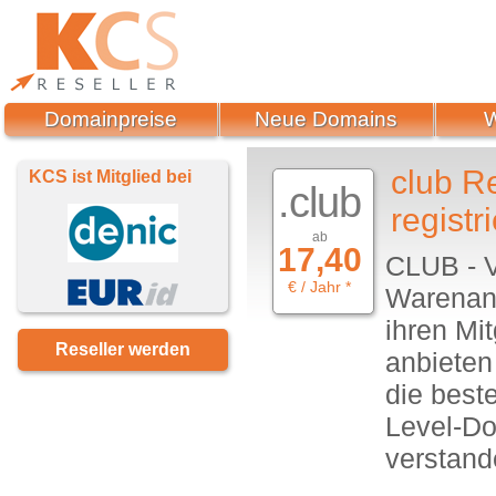
Domainpreise
Neue Domains
club R
KCS ist Mitglied bei
.club
registr
ab
17,40
CLUB - V
€ / Jahr *
Warenanb
ihren Mit
Reseller werden
anbieten
die beste
Level-Do
verstand