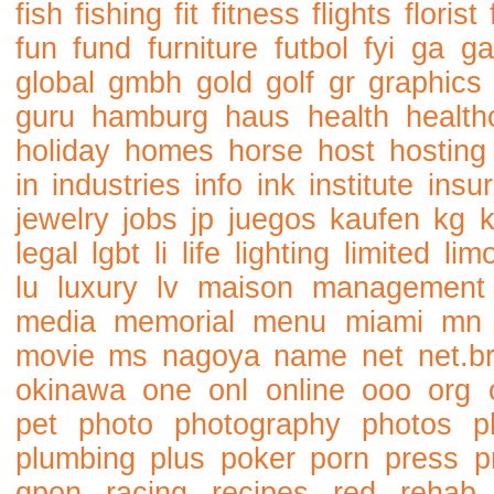
fish
fishing
fit
fitness
flights
florist
fun
fund
furniture
futbol
fyi
ga
ga
global
gmbh
gold
golf
gr
graphics
guru
hamburg
haus
health
health
holiday
homes
horse
host
hosting
in
industries
info
ink
institute
insu
jewelry
jobs
jp
juegos
kaufen
kg
legal
lgbt
li
life
lighting
limited
lim
lu
luxury
lv
maison
management
media
memorial
menu
miami
mn
movie
ms
nagoya
name
net
net.b
okinawa
one
onl
online
ooo
org
pet
photo
photography
photos
p
plumbing
plus
poker
porn
press
p
qpon
racing
recipes
red
rehab