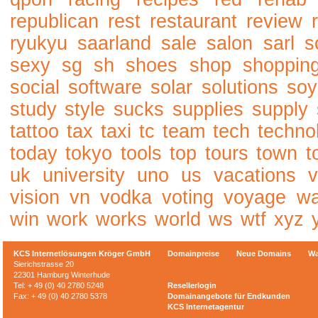
republican
rest
restaurant
review
ryukyu
saarland
sale
salon
sarl
s
sexy
sg
sh
shoes
shop
shoppin
social
software
solar
solutions
soy
study
style
sucks
supplies
supply
tattoo
tax
taxi
tc
team
tech
techno
today
tokyo
tools
top
tours
town
t
uk
university
uno
us
vacations
v
vision
vn
vodka
voting
voyage
w
win
work
works
world
ws
wtf
xyz
KCS Internetlösungen Kröger GmbH
Domainpreise
Neue Domains
Wa
Sierichstrasse 20
22301 Hamburg Winterhude
Tel: + 49 (0) 40 2780 5248
Resellerlogin
Fax: + 49 (0) 40 2780 5378
Domainangebote für Endkunden
KCS Internetagentur