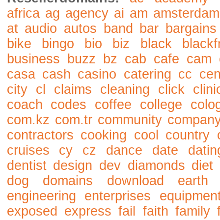
africa
ag
agency
ai
am
amsterdam
at
audio
autos
band
bar
bargains
bike
bingo
bio
biz
black
blackf
business
buzz
bz
cab
cafe
cam
casa
cash
casino
catering
cc
cen
city
cl
claims
cleaning
click
clini
coach
codes
coffee
college
colo
com.kz
com.tr
community
compan
contractors
cooking
cool
country
cruises
cy
cz
dance
date
datin
dentist
design
dev
diamonds
diet
dog
domains
download
earth
engineering
enterprises
equipmen
exposed
express
fail
faith
family